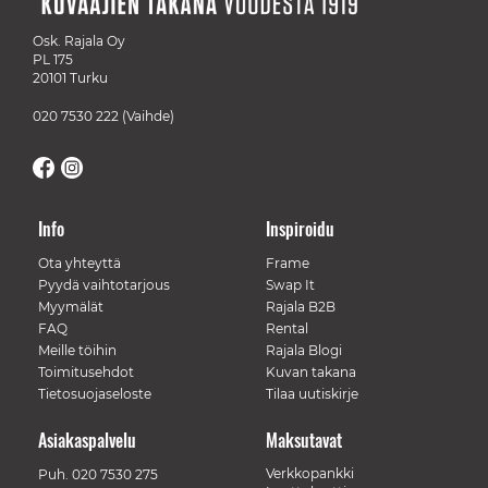
Osk. Rajala Oy
PL 175
20101 Turku
020 7530 222
(Vaihde)
Info
Inspiroidu
Ota yhteyttä
Frame
Pyydä vaihtotarjous
Swap It
Myymälät
Rajala B2B
FAQ
Rental
Meille töihin
Rajala Blogi
Toimitusehdot
Kuvan takana
Tietosuojaseloste
Tilaa uutiskirje
Asiakaspalvelu
Maksutavat
Verkkopankki
Puh.
020 7530 275