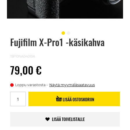
Fujifilm X-Pro1 -käsikahva
Skip
to
the
beginning
15P10NA04010A
of
the
79,00 €
images
gallery
Loppu varastosta
Näytä myymäläsaatavuus
LISÄÄ OSTOSKORIIN
LISÄÄ TOIVELISTALLE