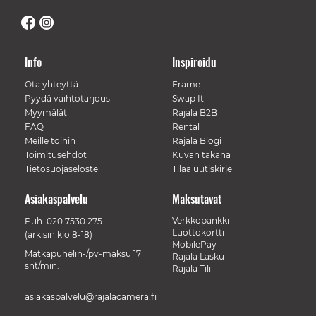
Info
Inspiroidu
Ota yhteyttä
Frame
Pyydä vaihtotarjous
Swap It
Myymälät
Rajala B2B
FAQ
Rental
Meille töihin
Rajala Blogi
Toimitusehdot
Kuvan takana
Tietosuojaseloste
Tilaa uutiskirje
Asiakaspalvelu
Maksutavat
Verkkopankki
Puh.
020 7530 275
Luottokortti
(arkisin klo 8-18)
MobilePay
Matkapuhelin-/pv-maksu 17
Rajala Lasku
snt/min.
Rajala Tili
asiakaspalvelu@rajalacamera.fi