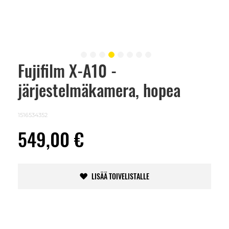
Fujifilm X-A10 -
Skip
to
järjestelmäkamera, hopea
the
beginning
of
the
1516534352
images
gallery
549,00 €
LISÄÄ TOIVELISTALLE