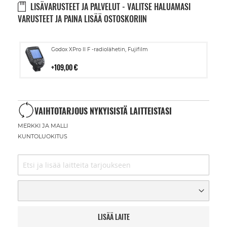
LISÄVARUSTEET JA PALVELUT - VALITSE HALUAMASI
VARUSTEET JA PAINA LISÄÄ OSTOSKORIIN
Lisää
Godox XPro II F -radiolähetin, Fujifilm
ostoskoriin
109,00 €
VAIHTOTARJOUS NYKYISISTÄ LAITTEISTASI
MERKKI JA MALLI
KUNTOLUOKITUS
LISÄÄ LAITE