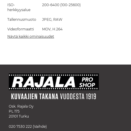
ISO-
200-6400 (100-25600)
herkkyysalue
Tallennusmuoto
JPEG, RAW
Videoformaatti
MOV, H.264
Näytä kaikki ominaisuudet
Osk. Rajala Oy
PL 175
20101 Turku
020 7530 222
(Vaihde)