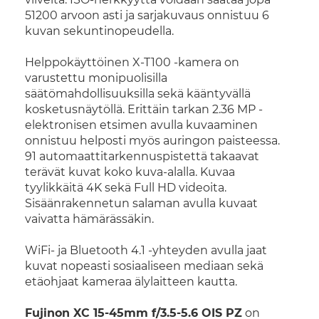
51200 arvoon asti ja sarjakuvaus onnistuu 6
kuvan sekuntinopeudella.
Helppokäyttöinen X-T100 -kamera on
varustettu monipuolisilla
säätömahdollisuuksilla sekä kääntyvällä
kosketusnäytöllä. Erittäin tarkan 2.36 MP -
elektronisen etsimen avulla kuvaaminen
onnistuu helposti myös auringon paisteessa.
91 automaattitarkennuspistettä takaavat
terävät kuvat koko kuva-alalla. Kuvaa
tyylikkäitä 4K sekä Full HD videoita.
Sisäänrakennetun salaman avulla kuvaat
vaivatta hämärässäkin.
WiFi- ja Bluetooth 4.1 -yhteyden avulla jaat
kuvat nopeasti sosiaaliseen mediaan sekä
etäohjaat kameraa älylaitteen kautta.
Fujinon XC 15-45mm f/3.5-5.6 OIS PZ
on