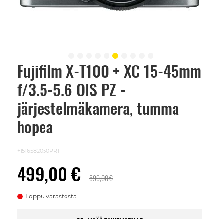
Fujifilm X-T100 + XC 15-45mm
Skip
to
f/3.5-5.6 OIS PZ -
the
beginning
of
järjestelmäkamera, tumma
the
images
hopea
gallery
+1516582050PR1
499,00 €
599,00 €
Loppu varastosta