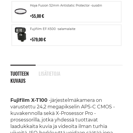
Lisää
Hoya Fusion 52mm Antistatic Protector -suodin
ostoskoriin
55,00 €
Lisää
Fujifilm EF-X500 -salamalaite
ostoskoriin
579,00 €
TUOTTEEN
LISÄTIETOJA
KUVAUS
Fujifilm X-T100
-järjestelmäkamera on
varustettu 24,2 megapikselin APS-C CMOS -
kuvakennolla sekä X-Prosessor Pro -
prosessorilla, jotka yhdessä tuottavat
laadukkaita kuvia ja videoita ilman turhia
viiveitä. ISO-herkkyyttä voidaan säätää jopa