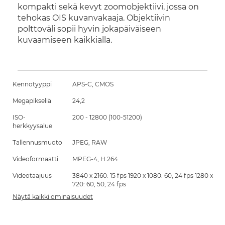
kompakti sekä kevyt zoomobjektiivi, jossa on
tehokas OIS kuvanvakaaja. Objektiivin
polttoväli sopii hyvin jokapäiväiseen
kuvaamiseen kaikkialla.
Kennotyyppi
APS-C, CMOS
Megapikseliä
24,2
ISO-
200 - 12800 (100-51200)
herkkyysalue
Tallennusmuoto
JPEG, RAW
Videoformaatti
MPEG-4, H.264
Videotaajuus
3840 x 2160: 15 fps 1920 x 1080: 60, 24 fps 1280 x
720: 60, 50, 24 fps
Näytä kaikki ominaisuudet