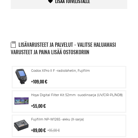
LISÄÄ TOIVELISTALLE
LISÄVARUSTEET JA PALVELUT - VALITSE HALUAMASI
VARUSTEET JA PAINA LISÄÄ OSTOSKORIIN
Lisää
Godox XPro II F -radiolähetin, Fujifilm
ostoskoriin
109,00 €
Lisää
Hoya Digital Filter Kit 52mm -suodinsarja (UV/CIR-PL/ND8)
ostoskoriin
55,00 €
Lisää
Fujifilm NP-W126S -akku (X-sarja)
ostoskoriin
89,00 €
95,00 €