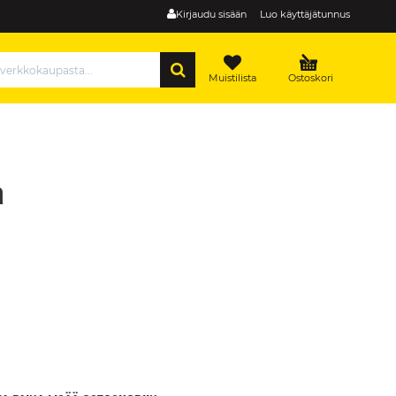
Kirjaudu sisään
Luo käyttäjätunnus
HAE
Muistilista
Ostoskori
a