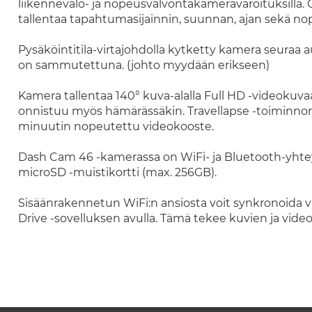
liikennevalo- ja nopeusvalvontakameravaroituksil
tallentaa tapahtumasijainnin, suunnan, ajan sekä n
Pysäköintitila-virtajohdolla kytketty kamera seuraa au
on sammutettuna. (johto myydään erikseen)
Kamera tallentaa 140° kuva-alalla Full HD -videokuv
onnistuu myös hämärässäkin. Travellapse -toiminn
minuutin nopeutettu videokooste.
Dash Cam 46 -kamerassa on WiFi- ja Bluetooth-yhtey
microSD -muistikortti (max. 256GB).
Sisäänrakennetun WiFi:n ansiosta voit synkronoida 
Drive -sovelluksen avulla. Tämä tekee kuvien ja vide