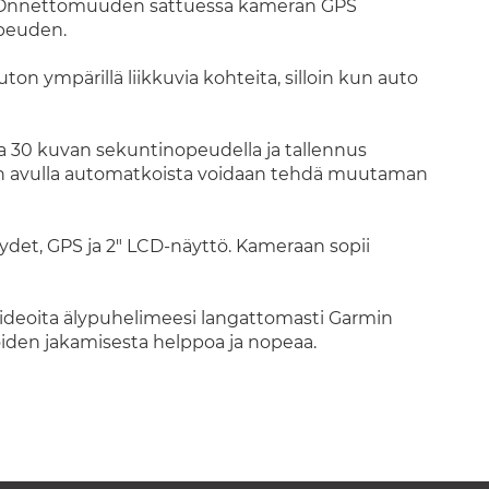
la. Onnettomuuden sattuessa kameran
GPS
opeuden.
ton ympärillä liikkuvia kohteita, silloin kun auto
aa 30 kuvan sekuntinopeudella ja tallennus
on avulla automatkoista voidaan tehdä muutaman
det, GPS ja 2" LCD-näyttö. Kameraan sopii
videoita älypuhelimeesi langattomasti Garmin
oiden jakamisesta helppoa ja nopeaa.