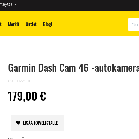
teyttä ››
t
Merkit
Outlet
Blogi
Hae
Garmin Dash Cam 46 -autokamer
650100223101
179,00 €
LISÄÄ TOIVELISTALLE