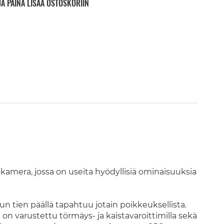
JA PAINA LISÄÄ OSTOSKORIIN
mera, jossa on useita hyödyllisiä ominaisuuksia
 tien päällä tapahtuu jotain poikkeuksellista.
n varustettu törmäys- ja kaistavaroittimilla sekä