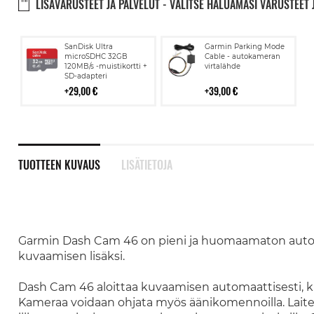
LISÄVARUSTEET JA PALVELUT - VALITSE HALUAMASI VARUSTEET 
Lisää
Lisää
SanDisk Ultra
Garmin Parking Mode
ostoskoriin
ostoskoriin
microSDHC 32GB
Cable - autokameran
120MB/s -muistikortti +
virtalähde
SD-adapteri
29,00 €
39,00 €
TUOTTEEN KUVAUS
LISÄTIETOJA
Garmin Dash Cam 46 on pieni ja huomaamaton autoka
kuvaamisen lisäksi.
Dash Cam 46 aloittaa kuvaamisen automaattisesti, kun
Kameraa voidaan ohjata myös äänikomennoilla. Laite o