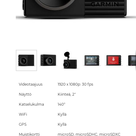
Skip
to
the
Videotaajuus
1920 x 1080p: 30 fps
beginning
Näyttö
Kiinteä, 2"
of
the
Katselukulma
140°
images
gallery
WiFi
Kyllä
GPS
Kyllä
Muistikortti
microSD, microSDHC, microSDXC