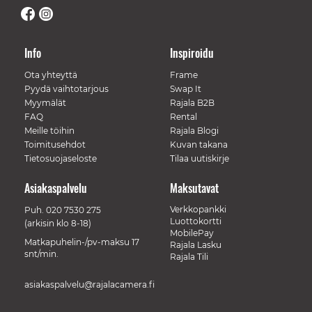
Info
Inspiroidu
Ota yhteyttä
Frame
Pyydä vaihtotarjous
Swap It
Myymälät
Rajala B2B
FAQ
Rental
Meille töihin
Rajala Blogi
Toimitusehdot
Kuvan takana
Tietosuojaseloste
Tilaa uutiskirje
Asiakaspalvelu
Maksutavat
Verkkopankki
Puh.
020 7530 275
Luottokortti
(arkisin klo 8-18)
MobilePay
Matkapuhelin-/pv-maksu 17
Rajala Lasku
snt/min.
Rajala Tili
asiakaspalvelu@rajalacamera.fi