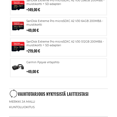
SanDisk Extreme Pro microSDXC A2 V30 256GB 200MB/s -
ostoskoriin
muistikortti + SD-adapteri
149,00 €
Lisää
SanDisk Extreme Pro microSDXC A2 V30 64GB 200MB/s -
ostoskoriin
muistikortti
49,00 €
Lisää
SanDisk Extreme Pro microSDXC A2 V30 512GB 200MB/s -
ostoskoriin
muistikortti + SD-adapteri
219,00 €
Lisää
Garmin Pysyvä virtajohto
ostoskoriin
49,00 €
VAIHTOTARJOUS NYKYISISTÄ LAITTEISTASI
MERKKI JA MALLI
KUNTOLUOKITUS