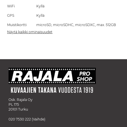
WiFi
Kyllä
GPS
Kyllä
Muistikortti
microSD, microSDHC, microSDXC, max. 512GB
Näytä kaikki ominaisuudet
Osk. Rajala Oy
PL 175
20101 Turku
020 7530 222
(Vaihde)