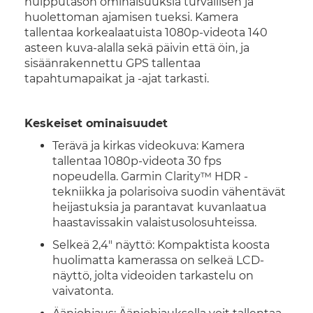
huipputason ominaisuuksia turvallisen ja
huolettoman ajamisen tueksi. Kamera
tallentaa korkealaatuista 1080p-videota 140
asteen kuva-alalla sekä päivin että öin, ja
sisäänrakennettu GPS tallentaa
tapahtumapaikat ja -ajat tarkasti.
Keskeiset ominaisuudet
Terävä ja kirkas videokuva: Kamera
tallentaa 1080p-videota 30 fps
nopeudella. Garmin Clarity™ HDR -
tekniikka ja polarisoiva suodin vähentävät
heijastuksia ja parantavat kuvanlaatua
haastavissakin valaistusolosuhteissa.
Selkeä 2,4" näyttö: Kompaktista koosta
huolimatta kamerassa on selkeä LCD-
näyttö, jolta videoiden tarkastelu on
vaivatonta.