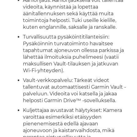
Ääniohjaus: Ääniohjauksella voit tallentaa
videoita, käynnistää ja lopettaa
äänitallennuksen sekä käyttää muita
toimintoja helposti. Tuki useille kielille,
kuten englannille, saksalle ja ranskalle.
Turvallisuutta pysäköintitilanteisiin:
Pysäköinnin turvatoiminto havaitsee
tapahtumat ajoneuvon ollessa parkissa ja
lähettää ilmoituksia puhelimeesi (vaatii
maksullisen Vault-tilauksen ja jatkuvan
Wi-Fi-yhteyden).
Vault-verkkopalvelu: Tärkeät videot
tallentuvat automaattisesti Garmin Vault -
palveluun. Videoita voi katsella ja jakaa
helposti Garmin Drive™ -sovelluksella.
Kuljettajaa avustavat hälytykset: Kamera
varoittaa esimerkiksi etäisyyden
pienenemisestä edellä ajavaan
ajoneuvoon ja kaistanvaihdosta, mikä