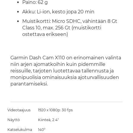
Paino: 62 g
Akku: Li-ion, kesto jopa 20 min
Muistikortti: Micro SDHC, vähintään 8 Gt
Class 10, max. 256 Gt (muistikortti
ostettava erikseen)
Garmin Dash Cam X110 on erinomainen valinta
niin arjen ajomatkoihin kuin pidemmille
reissuille, tarjoten luotettavaa tallennusta ja
monipuolisia ominaisuuksia ajoturvallisuuden
parantamiseksi.
Videotaajuus
1920 x 1080p: 30 fps
Näyttö
Kiinteä, 2.4"
Katselukulma
140°