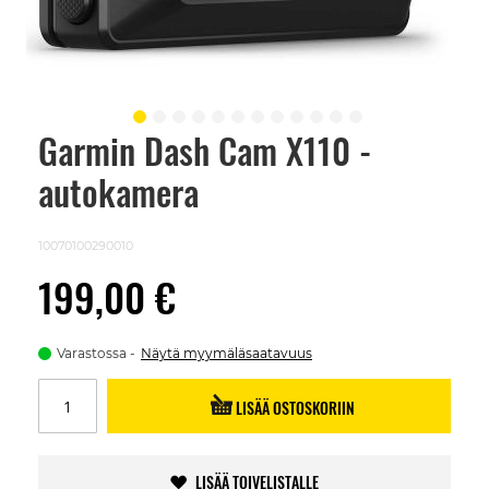
Garmin Dash Cam X110 -
Skip
to
autokamera
the
beginning
of
the
10070100290010
images
gallery
199,00 €
Varastossa
Näytä myymäläsaatavuus
LISÄÄ OSTOSKORIIN
LISÄÄ TOIVELISTALLE