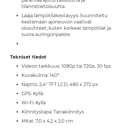
parantaa ajoturvallisuutta ja
tilannetietoisuutta.
Laaja lämpötilakestävyys: Suunniteltu
kestämään ajoneuvon vaativat
olosuhteet, kuten korkeat lämpötilat ja
suora auringonpaiste.
Tekniset tiedot
Videon tarkkuus: 1080p tai 720p, 30 fps
Kuvakulma: 140°
Näyttö: 2,4" TFT LCD, 480 x 272 px
GPS: Kyllä
Wi-Fi: Kyllä
Kiinnitystapa: Tarrakiinnitys
Mitat: 7,0 x 4,2 x 2,0 cm