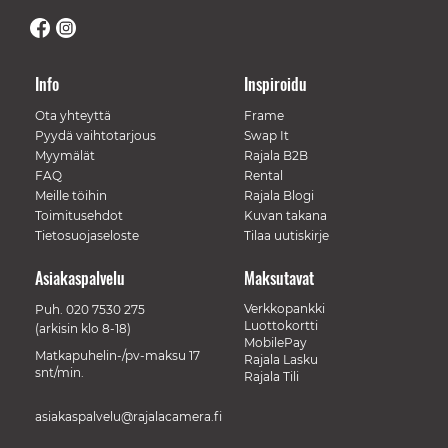
Info
Inspiroidu
Ota yhteyttä
Frame
Pyydä vaihtotarjous
Swap It
Myymälät
Rajala B2B
FAQ
Rental
Meille töihin
Rajala Blogi
Toimitusehdot
Kuvan takana
Tietosuojaseloste
Tilaa uutiskirje
Asiakaspalvelu
Maksutavat
Verkkopankki
Puh.
020 7530 275
Luottokortti
(arkisin klo 8-18)
MobilePay
Matkapuhelin-/pv-maksu 17
Rajala Lasku
snt/min.
Rajala Tili
asiakaspalvelu@rajalacamera.fi