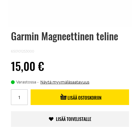
Garmin Magneettinen teline
Skip
to
the
beginning
650101253000
of
the
15,00 €
images
gallery
Varastossa
Näytä myymäläsaatavuus
LISÄÄ OSTOSKORIIN
LISÄÄ TOIVELISTALLE