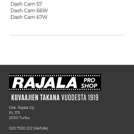
Dash Cam 57
Dash Cam 66W
Dash Cam 67W
Osk. Rajala Oy
PL 175
20101 Turku
020 7530 222
(Vaihde)