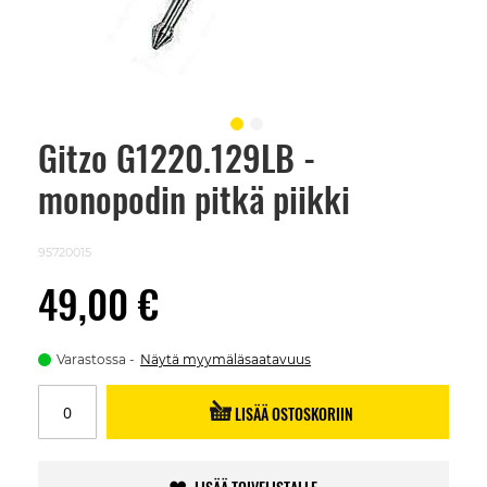
Gitzo G1220.129LB -
Skip
to
monopodin pitkä piikki
the
beginning
of
the
95720015
images
gallery
49,00 €
Varastossa
Näytä myymäläsaatavuus
LISÄÄ OSTOSKORIIN