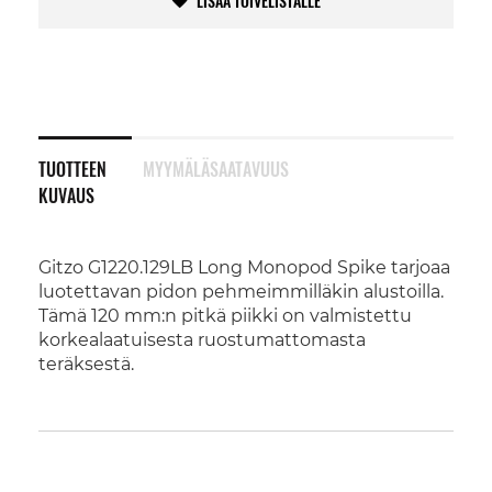
LISÄÄ TOIVELISTALLE
TUOTTEEN
MYYMÄLÄSAATAVUUS
KUVAUS
Gitzo G1220.129LB Long Monopod Spike tarjoaa
luotettavan pidon pehmeimmilläkin alustoilla.
Tämä 120 mm:n pitkä piikki on valmistettu
korkealaatuisesta ruostumattomasta
teräksestä.