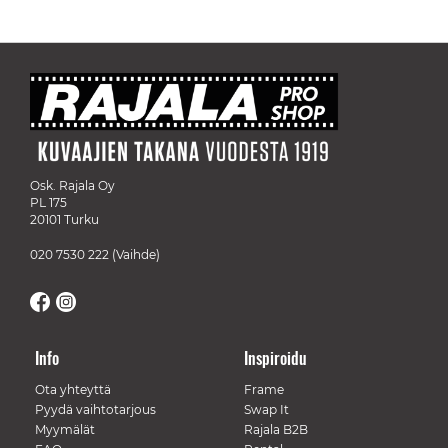
Osk. Rajala Oy
PL 175
20101 Turku
020 7530 222
(Vaihde)
Info
Inspiroidu
Ota yhteyttä
Frame
Pyydä vaihtotarjous
Swap It
Myymälät
Rajala B2B