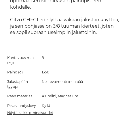
optimaalisen kiinnityksen painopisteen
kohdalle.
Gitzo GHFG1 edellyttää vakaan jalustan käyttöä,
ja sen pohjassa on 3/8 tuuman kierteet, joten
se sopii suoraan useimpiin jalustoihin.
Kantavuus max.
8
(kg)
Paino (g)
1350
Jalustapään
Nestevaimenteinen pää
tyyppi
Pään materiaali
Alumiini, Magnesium
Pikakiinnityslevy
Kyllä
Näytä kaikki ominaisuudet