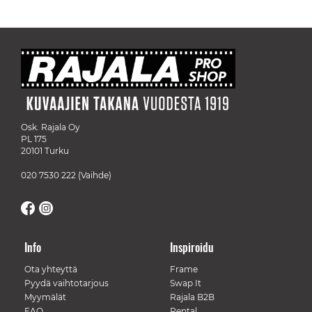
Osk. Rajala Oy
PL 175
20101 Turku
020 7530 222
(Vaihde)
Info
Inspiroidu
Ota yhteyttä
Frame
Pyydä vaihtotarjous
Swap It
Myymälät
Rajala B2B
FAQ
Rental