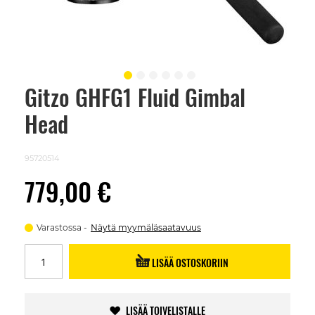
Gitzo GHFG1 Fluid Gimbal
Skip
to
Head
the
beginning
of
the
95720514
images
gallery
779,00 €
Varastossa
Näytä myymäläsaatavuus
LISÄÄ OSTOSKORIIN
LISÄÄ TOIVELISTALLE