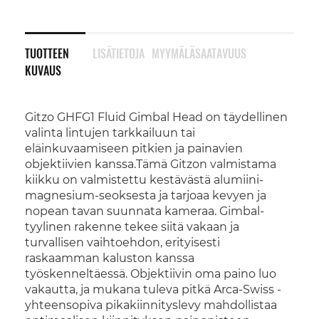
TUOTTEEN
LISÄTIETOJA
MYYMÄLÄSAATAVUUS
KUVAUS
Gitzo GHFG1 Fluid Gimbal Head on täydellinen
valinta lintujen tarkkailuun tai
eläinkuvaamiseen pitkien ja painavien
objektiivien kanssa.Tämä Gitzon valmistama
kiikku on valmistettu kestävästä alumiini-
magnesium-seoksesta ja tarjoaa kevyen ja
nopean tavan suunnata kameraa. Gimbal-
tyylinen rakenne tekee siitä vakaan ja
turvallisen vaihtoehdon, erityisesti
raskaamman kaluston kanssa
työskenneltäessä. Objektiivin oma paino luo
vakautta, ja mukana tuleva pitkä Arca-Swiss -
yhteensopiva pikakiinnityslevy mahdollistaa