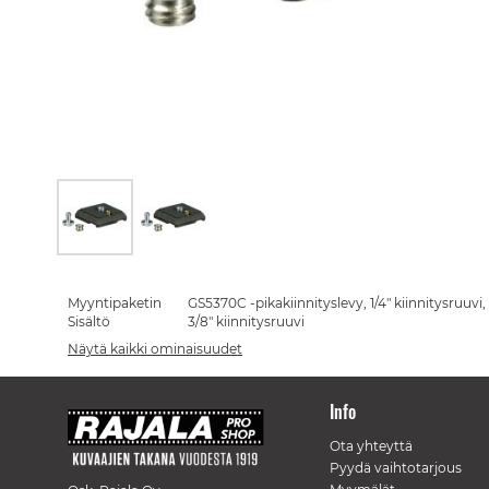
Skip
to
the
Myyntipaketin
GS5370C -pikakiinnityslevy, 1/4" kiinnitysruuvi,
beginning
Sisältö
3/8" kiinnitysruuvi
of
Näytä kaikki ominaisuudet
the
images
gallery
Info
Ota yhteyttä
Pyydä vaihtotarjous