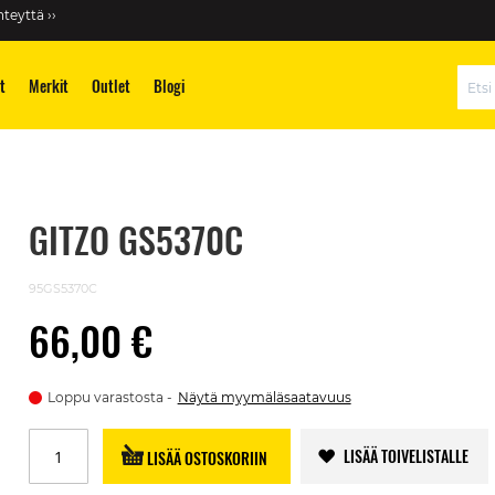
teyttä ››
t
Merkit
Outlet
Blogi
Hae
GITZO GS5370C
95GS5370C
66,00 €
Loppu varastosta
Näytä myymäläsaatavuus
LISÄÄ TOIVELISTALLE
LISÄÄ OSTOSKORIIN