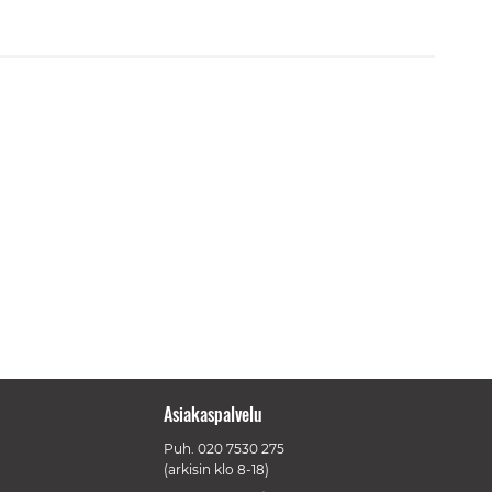
Asiakaspalvelu
Puh.
020 7530 275
(arkisin klo 8-18)