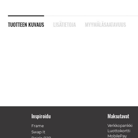
TUOTTEEN KUVAUS
LISÄTIETOJA
MYYMÄLÄSAATAVUUS
Inspiroidu
Maksutavat
Verkkopankki
Frame
Luottokortti
Swap It
MobilePay