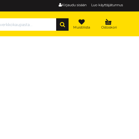
Kirjaudu sisään
Luo käyttäjätunnus
HAE
Muistilista
Ostoskori