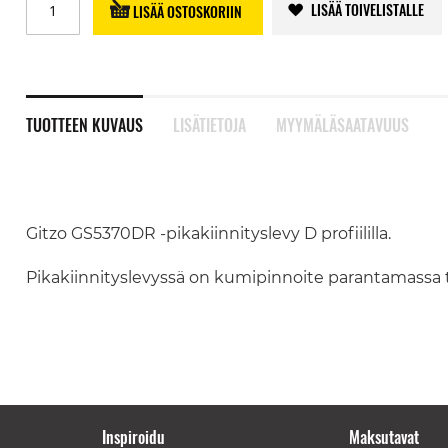
LISÄÄ TOIVELISTALLE
LISÄÄ OSTOSKORIIN
TUOTTEEN KUVAUS
LISÄTIETOJA
MYYMÄLÄSAATAVUUS
Gitzo GS5370DR -pikakiinnityslevy D profiililla.
Pikakiinnityslevyssä on kumipinnoite parantamassa 
Inspiroidu
Maksutavat