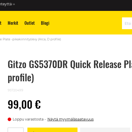
teyttä ››
t
Merkit
Outlet
Blogi
Hae
late -pikakiinnityslevy (Arca, D profile)
Gitzo GS5370DR Quick Release Plat
profile)
95720499
99,00 €
Loppu varastosta
Näytä myymäläsaatavuus