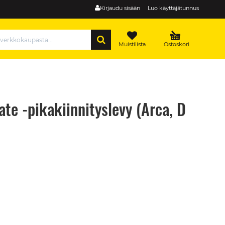
Kirjaudu sisään
Luo käyttäjätunnus
HAE
Muistilista
Ostoskori
e -pikakiinnityslevy (Arca, D