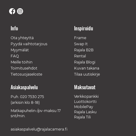
Info
Inspiroidu
Ota yhteyttä
Frame
Pyydä vaihtotarjous
Swap It
Myymälät
Rajala B2B
FAQ
Rental
Meille töihin
Rajala Blogi
Toimitusehdot
Kuvan takana
Tietosuojaseloste
Tilaa uutiskirje
Asiakaspalvelu
Maksutavat
Verkkopankki
Puh.
020 7530 275
Luottokortti
(arkisin klo 8-18)
MobilePay
Matkapuhelin-/pv-maksu 17
Rajala Lasku
snt/min.
Rajala Tili
asiakaspalvelu@rajalacamera.fi