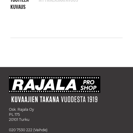
KUVAUS
Osk. Rajala Oy
PL 175
20101 Turku
020 7530 222
(Vaihde)