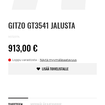
GITZO GT3541 JALUSTA
Skip
to
the
beginning
95720174
of
the
913,00 €
images
gallery
Loppu varastosta
Näytä myymäläsaatavuus
LISÄÄ TOIVELISTALLE
TUOTTEEN
MYYMÄLÄSAATAVUUS