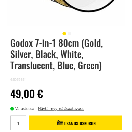
Godox 7-in-1 80cm (Gold,
Skip
to
Silver, Black, White,
the
beginning
of
Translucent, Blue, Green)
the
images
gallery
65D39834
49,00 €
Varastossa
Näytä myymäläsaatavuus
LISÄÄ OSTOSKORIIN