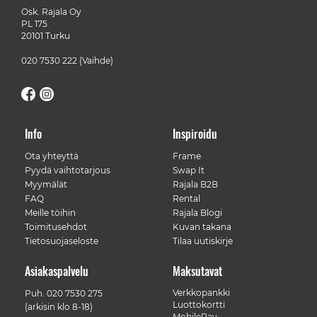
Osk. Rajala Oy
PL 175
20101 Turku
020 7530 222
(Vaihde)
Info
Inspiroidu
Ota yhteyttä
Frame
Pyydä vaihtotarjous
Swap It
Myymälät
Rajala B2B
FAQ
Rental
Meille töihin
Rajala Blogi
Toimitusehdot
Kuvan takana
Tietosuojaseloste
Tilaa uutiskirje
Asiakaspalvelu
Maksutavat
Verkkopankki
Puh.
020 7530 275
Luottokortti
(arkisin klo 8-18)
MobilePay