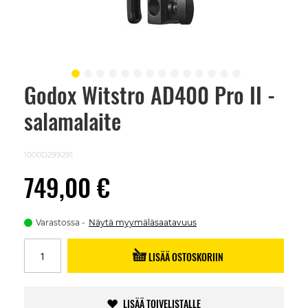
Godox Witstro AD400 Pro II -
Skip
to
salamalaite
the
beginning
of
the
1000D299291
images
gallery
749,00 €
Varastossa
Näytä myymäläsaatavuus
LISÄÄ OSTOSKORIIN
LISÄÄ TOIVELISTALLE