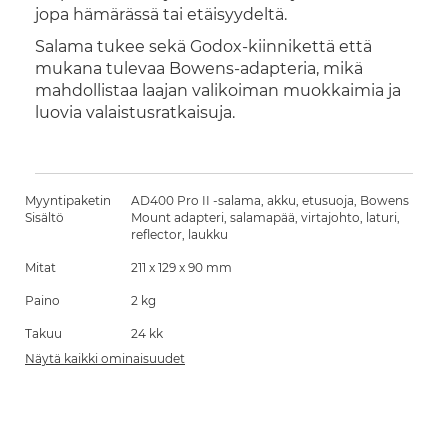
jopa hämärässä tai etäisyydeltä.
Salama tukee sekä Godox-kiinnikettä että
mukana tulevaa Bowens-adapteria, mikä
mahdollistaa laajan valikoiman muokkaimia ja
luovia valaistusratkaisuja.
Myyntipaketin
AD400 Pro II -salama, akku, etusuoja, Bowens
Sisältö
Mount adapteri, salamapää, virtajohto, laturi,
reflector, laukku
Mitat
211 x 129 x 90 mm
Paino
2 kg
Takuu
24 kk
Näytä kaikki ominaisuudet