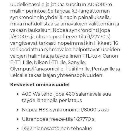
uudelle tasolle ja jatkaa suositun AD400Pro-
mallin perintöä. Se tarjoaa X3-langattoman
synkronoinnin yhdellä napin painalluksella,
mikä mahdollistaa salamavalojen välittömän ja
vakaan laukaisun. Nopea synkronointi jopa
1/8000 s ja ultranopea freeze-tila (1/27770 s)
vangitsevat tarkasti nopeimmatkin liikkeet. 16
värikoodattua ryhmävaloa helpottavat useiden
valojen hallintaa, ja täydellinen TTL-tuki Canon
E-TTLII:lle, Nikon i-TTL:lle, Sonylle,
Olympus/Panasonicille, Fujifilmille, Pentaxille ja
Leicalle takaa laajan yhteensopivuuden.
Keskeiset ominaisuudet
400 Ws teho, jopa 460 salamavalaisua
täydellä teholla per lataus
Nopea HSS-synkronointi 1/8000 s asti
Ultranopea freeze-tila 1/27770 s
1/512 hienosäätöinen tehoalue