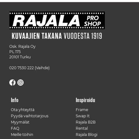
Osk. Rajala Oy
PL 175
20101 Turku
020 7530 222
(Vaihde)
Info
Inspiroidu
Ota yhteyttä
Frame
Pyydä vaihtotarjous
Swap It
Myymälät
Rajala B2B
FAQ
Rental
Meille töihin
Rajala Blogi