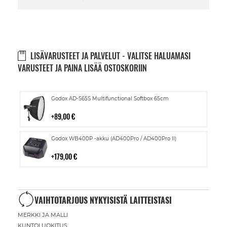
LISÄVARUSTEET JA PALVELUT - VALITSE HALUAMASI
VARUSTEET JA PAINA LISÄÄ OSTOSKORIIN
Lisää
Godox AD-S65S Multifunctional Softbox 65cm
ostoskoriin
89,00 €
Lisää
Godox WB400P -akku (AD400Pro / AD400Pro II)
ostoskoriin
179,00 €
VAIHTOTARJOUS NYKYISISTÄ LAITTEISTASI
MERKKI JA MALLI
KUNTOLUOKITUS