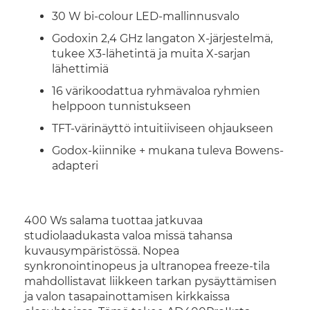
30 W bi-colour LED-mallinnusvalo
Godoxin 2,4 GHz langaton X-järjestelmä,
tukee X3-lähetintä ja muita X-sarjan
lähettimiä
16 värikoodattua ryhmävaloa ryhmien
helppoon tunnistukseen
TFT-värinäyttö intuitiiviseen ohjaukseen
Godox-kiinnike + mukana tuleva Bowens-
adapteri
400 Ws salama tuottaa jatkuvaa
studiolaadukasta valoa missä tahansa
kuvausympäristössä. Nopea
synkronointinopeus ja ultranopea freeze-tila
mahdollistavat liikkeen tarkan pysäyttämisen
ja valon tasapainottamisen kirkkaissa