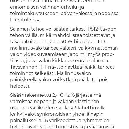
olosuhteissa. Tämä tekee AD400ProII:sta
erinomaisen valinnan urheilu- ja
toimintakuvaukseen, päivänvalossa ja nopeissa
liikeotoksissa.
Salaman tehoa voi säätää tarkasti 1/512–täyden
tehon välillä, mikä mahdollistaa toistettavat ja
tasalaatuiset otokset. 30 W bi-colour LED-
mallinnusvalo tarjoaa vakaan, välkkymättömän
valon videokuvaamiseen ja toimii myös prop-
tilassa, jossa valon kirkkaus seuraa salamaa.
Täysvärinen TFT-näyttö näyttää kaikki tärkeät
toiminnot selkeästi. Mallinnusvalon
painikkeella valon voi kytkeä päälle tai pois
helposti.
Sisäänrakennettu 2,4 GHz X-järjestelmä
varmistaa nopean ja vakaan viestinnän
useiden yksiköiden välillä. X3-lähettimellä
kaikki valot synkronoidaan yhdellä napin
painalluksella. 16 värikoodattua ryhmävaloa
helpottavat valojen tunnistusta ja säätämistä