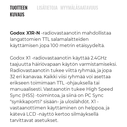
TUOTTEEN
LISÄTIETOJA
MYYMÄLÄSAATAVUUS
KUVAUS
Godox X1R-N
-radiovastaanotin mahdollistaa
langattomien TTL salamalaitteiden
käyttämisen jopa 100 metrin etäisyydeltä.
Godox X1 -radiovastaanotin käyttää 2.4GHz
taajuutta häiriövapaan käytön varmistamiseksi.
Radiovastaanotin tukee viittä ryhmää, ja jopa
32 eri kanavaa. Kaikki viisi ryhmää voi asettaa
erikseen toimimaan TTL -ohjauksella tai
manuaalisesti. Vastaanotin tukee High Speed
Sync (HSS) -toimintoa, ja siinä on PC Sync
"synkkaportti" sisään- ja uloslähdöt. X1 -
vastaanottimen käyttäminen on helppoa, ja
kätevä LCD -näyttö kertoo silmäyksellä
tarvittavat asetukset.