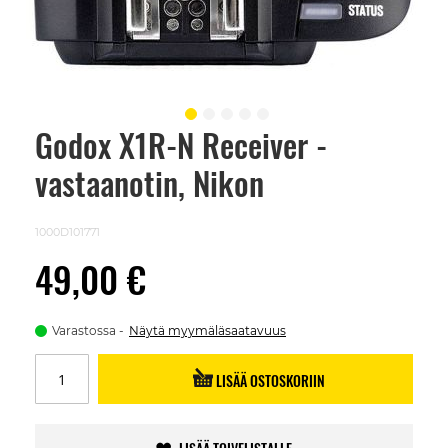
Godox X1R-N Receiver -
Skip
to
vastaanotin, Nikon
the
beginning
of
the
1000D101771
images
gallery
49,00 €
Varastossa
Näytä myymäläsaatavuus
LISÄÄ OSTOSKORIIN