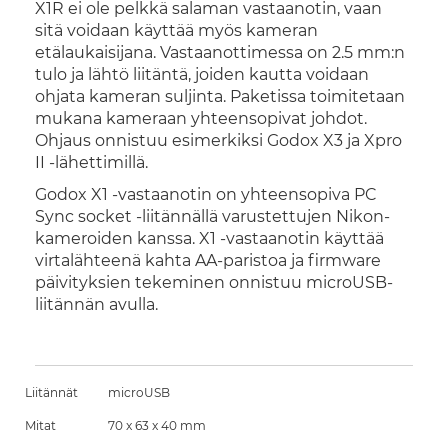
X1R ei ole pelkkä salaman vastaanotin, vaan
sitä voidaan käyttää myös kameran
etälaukaisijana. Vastaanottimessa on 2.5 mm:n
tulo ja lähtö liitäntä, joiden kautta voidaan
ohjata kameran suljinta. Paketissa toimitetaan
mukana kameraan yhteensopivat johdot.
Ohjaus onnistuu esimerkiksi Godox X3 ja Xpro
II -lähettimillä.
Godox X1 -vastaanotin on yhteensopiva PC
Sync socket -liitännällä varustettujen Nikon-
kameroiden kanssa. X1 -vastaanotin käyttää
virtalähteenä kahta AA-paristoa ja firmware
päivityksien tekeminen onnistuu microUSB-
liitännän avulla.
Liitännät
microUSB
Mitat
70 x 63 x 40 mm