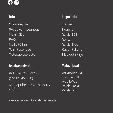
Info
Inspiroidu
Ota yhteyttä
Frame
Pyydä vaihtotarjous
Swap It
Myymälät
Rajala B2B
FAQ
Rental
Meille töihin
Rajala Blogi
Toimitusehdot
Kuvan takana
Tietosuojaseloste
Tilaa uutiskirje
Asiakaspalvelu
Maksutavat
Verkkopankki
Puh.
020 7530 275
Luottokortti
(arkisin klo 8-18)
MobilePay
Matkapuhelin-/pv-maksu 17
Rajala Lasku
snt/min.
Rajala Tili
asiakaspalvelu@rajalacamera.fi