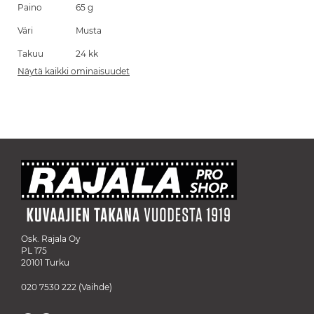
Paino
65 g
Väri
Musta
Takuu
24 kk
Näytä kaikki ominaisuudet
Osk. Rajala Oy
PL 175
20101 Turku
020 7530 222
(Vaihde)