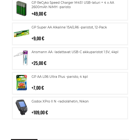
Lisää
GP ReCyko Speed Charger M451 USB-laturi + 4 x AA
ostoskoriin
2600mAh NiMH -paristo
49,00 €
Lisää
GP Super AA Alkaline 15A/LR6 -paristot, 12-Pack
ostoskoriin
9,00 €
Lisää
Ansmann AA -ladattavat USB-C akkuparistot 1.5V, 4kpl
ostoskoriin
25,00 €
Lisää
GP AA LR6 Ultra Plus -paristo, 4 kpl
ostoskoriin
7,00 €
Lisää
Godox XPro II N -radiolähetin, Nikon
ostoskoriin
109,00 €