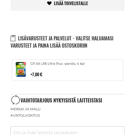
LISÄÄ TOIVELISTALLE
LISÄVARUSTEET JA PALVELUT - VALITSE HALUAMASI
VARUSTEET JA PAINA LISÄÄ OSTOSKORIIN
Lisää
GP AA LR6 Ultra Plus -paristo, 4 kpl
ostoskoriin
7,00 €
VAIHTOTARJOUS NYKYISISTÄ LAITTEISTASI
MERKKI JA MALLI
KUNTOLUOKITUS