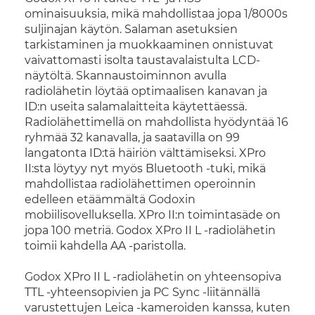
ominaisuuksia, mikä mahdollistaa jopa 1/8000s
suljinajan käytön. Salaman asetuksien
tarkistaminen ja muokkaaminen onnistuvat
vaivattomasti isolta taustavalaistulta LCD-
näytöltä. Skannaustoiminnon avulla
radiolähetin löytää optimaalisen kanavan ja
ID:n useita salamalaitteita käytettäessä.
Radiolähettimellä on mahdollista hyödyntää 16
ryhmää 32 kanavalla, ja saatavilla on 99
langatonta ID:tä häiriön välttämiseksi. XPro
II:sta löytyy nyt myös Bluetooth -tuki, mikä
mahdollistaa radiolähettimen operoinnin
edelleen etäämmältä Godoxin
mobiilisovelluksella. XPro II:n toimintasäde on
jopa 100 metriä. Godox XPro II L -radiolähetin
toimii kahdella AA -paristolla.
Godox XPro II L -radiolähetin on yhteensopiva
TTL -yhteensopivien ja PC Sync -liitännällä
varustettujen Leica -kameroiden kanssa, kuten