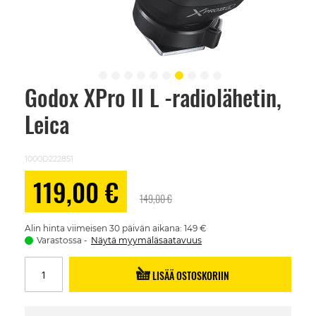
Godox XPro II L -radiolähetin,
Skip
to
Leica
the
beginning
of
the
1000D222851
images
gallery
Alennushinta
119,00 €
149,00 €
Alin hinta viimeisen 30 päivän aikana: 149 €
Varastossa
Näytä myymäläsaatavuus
LISÄÄ OSTOSKORIIN