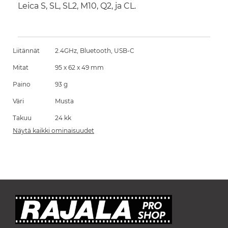
Leica S, SL, SL2, M10, Q2, ja CL.
Liitännät
2.4GHz, Bluetooth, USB-C
Mitat
95 x 62 x 49 mm
Paino
93 g
Väri
Musta
Takuu
24 kk
Näytä kaikki ominaisuudet