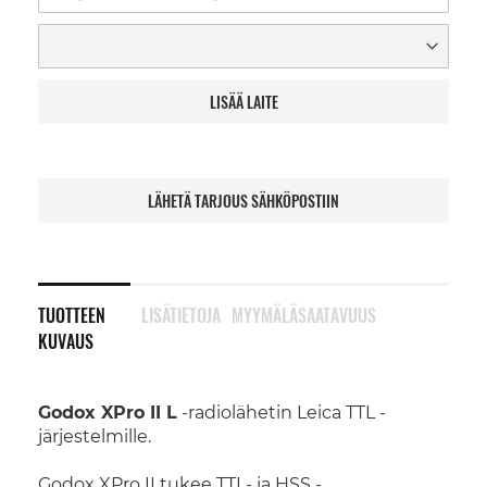
LISÄÄ LAITE
LÄHETÄ TARJOUS SÄHKÖPOSTIIN
TUOTTEEN
LISÄTIETOJA
MYYMÄLÄSAATAVUUS
KUVAUS
Godox XPro II L
-radiolähetin Leica TTL -
järjestelmille.
Godox XPro II tukee TTL- ja HSS -