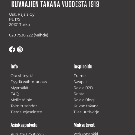
Osk. Rajala Oy
PL 175
20101 Turku
020 7530 222
(Vaihde)
Info
Inspiroidu
Ota yhteyttä
Frame
Pyydä vaihtotarjous
Swap It
Myymälät
Rajala B2B
FAQ
Rental
Meille töihin
Rajala Blogi
Toimitusehdot
Kuvan takana
Tietosuojaseloste
Tilaa uutiskirje
Asiakaspalvelu
Maksutavat
Verkkopankki
Puh.
020 7530 275