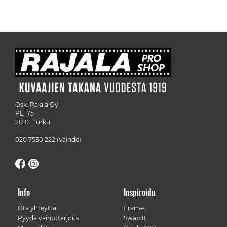
Osk. Rajala Oy
PL 175
20101 Turku
020 7530 222
(Vaihde)
Info
Inspiroidu
Ota yhteyttä
Frame
Pyydä vaihtotarjous
Swap It