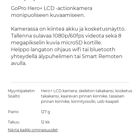
GoPro Hero+ LCD -actionkamera
monipuoliseen kuvaamiseen.
Kamerassa on kiinteä akku ja kosketusnäyttö.
Tallenna sulavaa 1080p/60fps videota sekä 8
megapikselin kuvia microSD kortille.
Helppo langaton ohjaus wifi tai bluetooth
yhteydellä älypuhelimen tai Smart Remoten
avulla.
Myyntipaketin
Hero+ LCD kamera, skeleton takakansi, kosketus
Sisältö
takakansi, kaarevan pinnan kiinnike, tasaisen
pinnan kiinnike, kiinnityssolki, usb-kaapeli
Paino
127 g
Takuu
12 kk
Näytä kaikki ominaisuudet