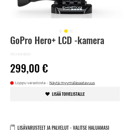
GoPro Hero+ LCD -kamera
Skip
to
the
beginning
111CHDHB101
of
the
299,00 €
images
gallery
Loppu varastosta
Näytä myymäläsaatavuus
LISÄÄ TOIVELISTALLE
LISÄVARUSTEET JA PALVELUT - VALITSE HALUAMASI