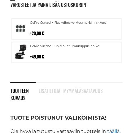
VARUSTEET JA PAINA LISÄÄ OSTOSKORIIN
Lisää
GoPro Curved + Flat Adhesive Mounts -kiinnikkeet
ostoskoriin
29,00 €
Lisää
GoPro Suction Cup Mount -imukuppikiinnike
ostoskoriin
49,00 €
TUOTTEEN
LISÄTIETOJA
MYYMÄLÄSAATAVUUS
KUVAUS
TUOTE POISTUNUT VALIKOIMISTA!
Ole hyvä ja tutustu vastaaviin tuotteisiin
täällä.