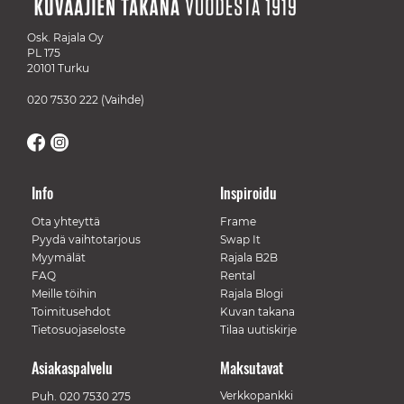
Osk. Rajala Oy
PL 175
20101 Turku
020 7530 222
(Vaihde)
Info
Inspiroidu
Ota yhteyttä
Frame
Pyydä vaihtotarjous
Swap It
Myymälät
Rajala B2B
FAQ
Rental
Meille töihin
Rajala Blogi
Toimitusehdot
Kuvan takana
Tietosuojaseloste
Tilaa uutiskirje
Asiakaspalvelu
Maksutavat
Verkkopankki
Puh.
020 7530 275