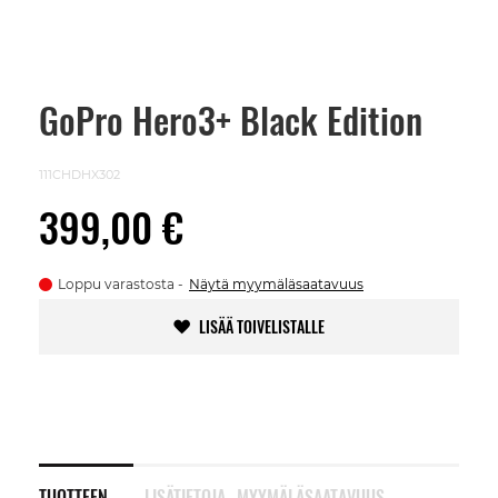
GoPro Hero3+ Black Edition
Skip
to
the
beginning
111CHDHX302
of
the
399,00 €
images
gallery
Loppu varastosta
Näytä myymäläsaatavuus
LISÄÄ TOIVELISTALLE
TUOTTEEN
LISÄTIETOJA
MYYMÄLÄSAATAVUUS