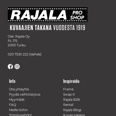
Osk. Rajala Oy
PL 175
20101 Turku
020 7530 222
(Vaihde)
Info
Inspiroidu
Ota yhteyttä
Frame
Pyydä vaihtotarjous
Swap It
Myymälät
Rajala B2B
FAQ
Rental
Meille töihin
Rajala Blogi
Toimitusehdot
Kuvan takana