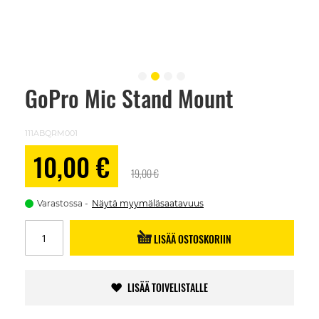
GoPro Mic Stand Mount
Skip
to
the
beginning
111ABQRM001
of
the
Alennushinta
10,00 €
images
19,00 €
gallery
Varastossa
Näytä myymäläsaatavuus
LISÄÄ OSTOSKORIIN
LISÄÄ TOIVELISTALLE