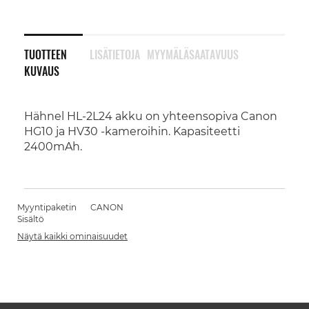
TUOTTEEN
LISÄTIETOJA
MYYMÄLÄSAATAVUUS
KUVAUS
Hähnel HL-2L24 akku on yhteensopiva Canon
HG10 ja HV30 -kameroihin. Kapasiteetti
2400mAh.
Myyntipaketin
CANON
Sisältö
Näytä kaikki ominaisuudet