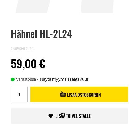
Hähnel HL-2L24
Skip
to
the
beginning
24650HL2L24
of
the
59,00 €
images
gallery
Varastossa
Näytä myymäläsaatavuus
LISÄÄ OSTOSKORIIN
LISÄÄ TOIVELISTALLE