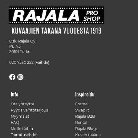
Osk. Rajala Oy
PL 175
20101 Turku
020 7530 222
(Vaihde)
Info
Inspiroidu
Ota yhteyttä
Frame
Pyydä vaihtotarjous
Swap It
Myymälät
Rajala B2B
FAQ
Rental
Meille töihin
Rajala Blogi
Toimitusehdot
Kuvan takana