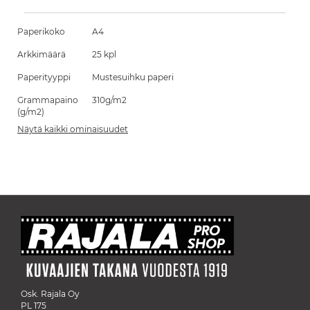
Paperikoko
A4
Arkkimäärä
25 kpl
Paperityyppi
Mustesuihku paperi
Grammapaino
310g/m2
(g/m2)
Näytä kaikki ominaisuudet
Osk. Rajala Oy
PL 175