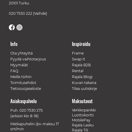
20101 Turku
020 7530 222
(Vaihde)
Info
Inspiroidu
Ota yhteyttä
Frame
Pyydä vaihtotarjous
Swap It
Myymälät
Rajala B2B
FAQ
Rental
Meille töihin
Rajala Blogi
Toimitusehdot
Kuvan takana
Tietosuojaseloste
Tilaa uutiskirje
Asiakaspalvelu
Maksutavat
Verkkopankki
Puh.
020 7530 275
Luottokortti
(arkisin klo 8-18)
MobilePay
Matkapuhelin-/pv-maksu 17
Rajala Lasku
snt/min.
Rajala Tili