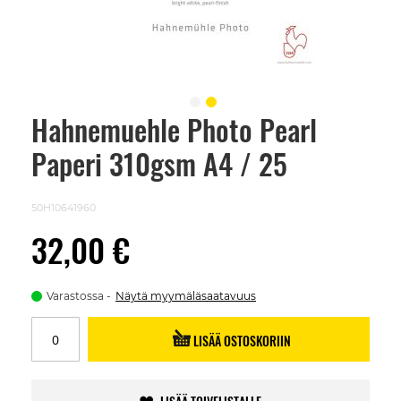
Hahnemuehle Photo Pearl
Skip
to
Paperi 310gsm A4 / 25
the
beginning
of
the
50H10641960
images
gallery
32,00 €
Varastossa
Näytä myymäläsaatavuus
LISÄÄ OSTOSKORIIN