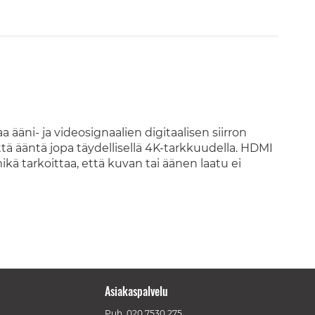
ääni- ja videosignaalien digitaalisen siirron
ä ääntä jopa täydellisellä 4K-tarkkuudella. HDMI
ä tarkoittaa, että kuvan tai äänen laatu ei
Asiakaspalvelu
Puh.
020 7530 275