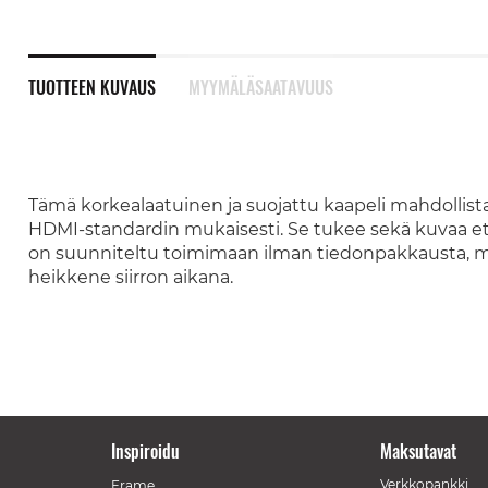
TUOTTEEN KUVAUS
MYYMÄLÄSAATAVUUS
Tämä korkealaatuinen ja suojattu kaapeli mahdollistaa 
HDMI-standardin mukaisesti. Se tukee sekä kuvaa ett
on suunniteltu toimimaan ilman tiedonpakkausta, mik
heikkene siirron aikana.
Inspiroidu
Maksutavat
Verkkopankki
Frame