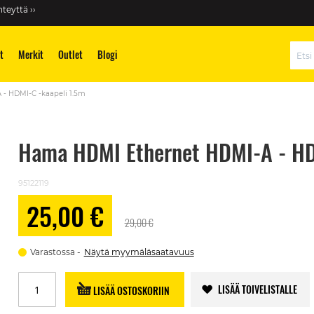
teyttä ››
t
Merkit
Outlet
Blogi
Hae
- HDMI-C -kaapeli 1.5m
Hama HDMI Ethernet HDMI-A - HD
95122119
25,00 €
Alennushinta
29,00 €
Varastossa
Näytä myymäläsaatavuus
LISÄÄ TOIVELISTALLE
LISÄÄ OSTOSKORIIN