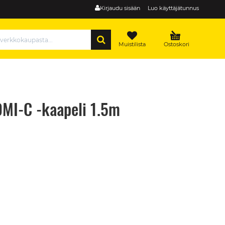
Kirjaudu sisään
Luo käyttäjätunnus
HAE
Muistilista
Ostoskori
MI-C -kaapeli 1.5m