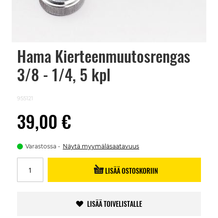
Hama Kierteenmuutosrengas
Skip
to
3/8 - 1/4, 5 kpl
the
beginning
of
the
955121
images
gallery
39,00 €
Varastossa
Näytä myymäläsaatavuus
LISÄÄ OSTOSKORIIN
LISÄÄ TOIVELISTALLE