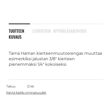
TUOTTEEN
LISÄTIETOJA
MYYMÄLÄSAATAVUUS
KUVAUS
Tämä Haman kierteenmuutosrengas muuttaa
esimerkiksi jalustan 3/8" kierteen
pienemmäksi 1/4" kokoiseksi.
Takuu
12 kk
Näytä kaikki ominaisuudet