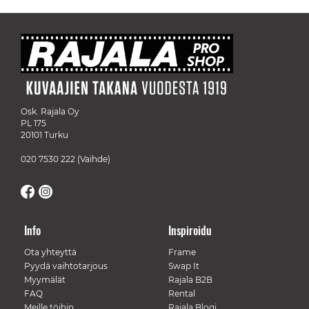
Osk. Rajala Oy
PL 175
20101 Turku
020 7530 222
(Vaihde)
Info
Inspiroidu
Ota yhteyttä
Frame
Pyydä vaihtotarjous
Swap It
Myymälät
Rajala B2B
FAQ
Rental
Meille töihin
Rajala Blogi