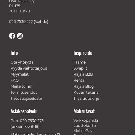
Osk. Rajala Oy
PL 175
20101 Turku
020 7530 222
(Vaihde)
Info
Inspiroidu
Ota yhteyttä
Frame
Pyydä vaihtotarjous
Swap It
Myymälät
Rajala B2B
FAQ
Rental
Meille töihin
Rajala Blogi
Toimitusehdot
Kuvan takana
Tietosuojaseloste
Tilaa uutiskirje
Asiakaspalvelu
Maksutavat
Verkkopankki
Puh.
020 7530 275
Luottokortti
(arkisin klo 8-18)
MobilePay
Matkapuhelin-/pv-maksu 17