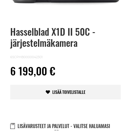
Hasselblad X1D II 50C -
Skip
to
järjestelmäkamera
the
beginning
of
the
65CPHB0000042301
images
gallery
6 199,00 €
LISÄÄ TOIVELISTALLE
LISÄVARUSTEET JA PALVELUT - VALITSE HALUAMASI