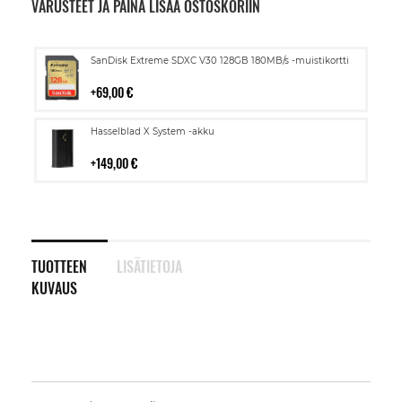
VARUSTEET JA PAINA LISÄÄ OSTOSKORIIN
Lisää
SanDisk Extreme SDXC V30 128GB 180MB/s -muistikortti
ostoskoriin
69,00 €
Lisää
Hasselblad X System -akku
ostoskoriin
149,00 €
TUOTTEEN
LISÄTIETOJA
KUVAUS