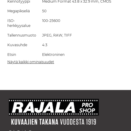
Kennotyyppi
Medium Format 43.8 x 32.9 mm, CMOS
Megapikseliä
50
ISO-
100-25600
herkkyysalue
Tallennusmuoto
JPEG, RAW, TIFF
Kuvasuhde
4:3
Etsin
Elektroninen
Näytä kaikki ominaisuudet