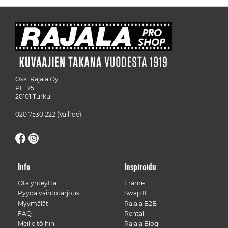
Osk. Rajala Oy
PL 175
20101 Turku
020 7530 222
(Vaihde)
Info
Inspiroidu
Ota yhteyttä
Frame
Pyydä vaihtotarjous
Swap It
Myymälät
Rajala B2B
FAQ
Rental
Meille töihin
Rajala Blogi