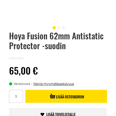
Hoya Fusion 62mm Antistatic
Skip
to
Protector -suodin
the
beginning
of
the
247019062
images
gallery
65,00 €
Varastossa
Näytä myymäläsaatavuus
LISÄÄ OSTOSKORIIN
LISÄÄ TOIVELISTALLE