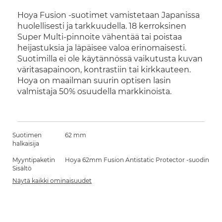
Hoya Fusion -suotimet vamistetaan Japanissa
huolellisesti ja tarkkuudella. 18 kerroksinen
Super Multi-pinnoite vähentää tai poistaa
heijastuksia ja läpäisee valoa erinomaisesti.
Suotimilla ei ole käytännössä vaikutusta kuvan
väritasapainoon, kontrastiin tai kirkkauteen.
Hoya on maailman suurin optisen lasin
valmistaja 50% osuudella markkinoista.
Suotimen
62 mm
halkaisija
Myyntipaketin
Hoya 62mm Fusion Antistatic Protector -suodin
Sisältö
Näytä kaikki ominaisuudet