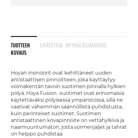
TUOTTEEN
LISÄTIETOJA
MYYMÄLÄSAATAVUUS
KUVAUS
Hoyan insinöörit ovat kehittäneet uuden
antistaattisen pinnoitteen, joka käyttäytyy
voimakentän tavoin suotimen pinnalla hylkien
pölyä. Hoya Fusion -suotimet ovat erinomaisia
käytettäväksi pölyisessä ympäristössä, sillä ne
vaativat vähemmän säännöllistä puhdistusta,
kuin perinteiset suotimet. Suotimen
antistaattinen kovapinnoite on vettähylkivä ja
naarmuuntumaton, josta sormenjäljet ja tahrat
on helppo puhdistaa.