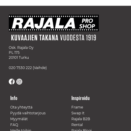
Osk. Rajala Oy
PL 175
20101 Turku
020 7530 222
(Vaihde)
Info
Inspiroidu
Ota yhteyttä
Frame
Pyydä vaihtotarjous
Swap It
Myymälät
Rajala B2B
FAQ
Rental
Meille töihin
Rajala Blogi