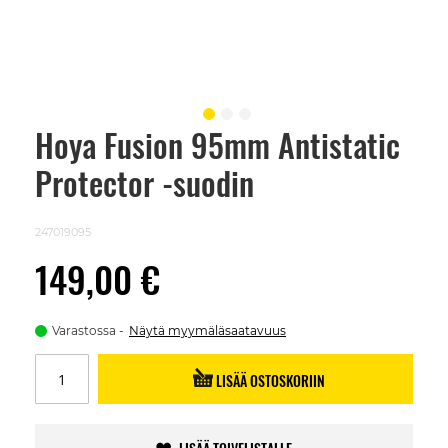
Hoya Fusion 95mm Antistatic
Skip
to
Protector -suodin
the
beginning
of
the
247019095
images
gallery
149,00 €
Varastossa
Näytä myymäläsaatavuus
LISÄÄ OSTOSKORIIN