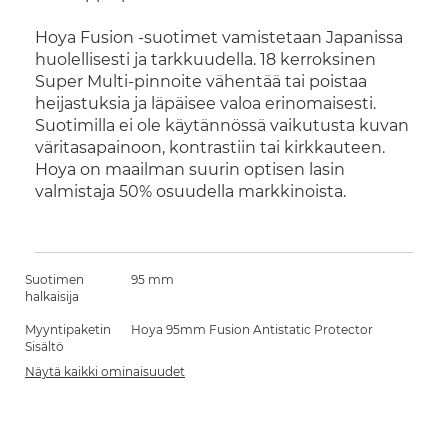
Hoya Fusion -suotimet vamistetaan Japanissa
huolellisesti ja tarkkuudella. 18 kerroksinen
Super Multi-pinnoite vähentää tai poistaa
heijastuksia ja läpäisee valoa erinomaisesti.
Suotimilla ei ole käytännössä vaikutusta kuvan
väritasapainoon, kontrastiin tai kirkkauteen.
Hoya on maailman suurin optisen lasin
valmistaja 50% osuudella markkinoista.
Suotimen
95 mm
halkaisija
Myyntipaketin
Hoya 95mm Fusion Antistatic Protector
Sisältö
Näytä kaikki ominaisuudet