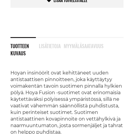
LISÄÄ TOIVELISTALLE
TUOTTEEN
LISÄTIETOJA
MYYMÄLÄSAATAVUUS
KUVAUS
Hoyan insinöörit ovat kehittäneet uuden
antistaattisen pinnoitteen, joka käyttäytyy
voimakentän tavoin suotimen pinnalla hylkien
pölyä. Hoya Fusion -suotimet ovat erinomaisia
käytettäväksi pölyisessä ympäristössä, sillä ne
vaativat vähemmän säännöllistä puhdistusta,
kuin perinteiset suotimet. Suotimen
antistaattinen kovapinnoite on vettähylkivä ja
naarmuuntumaton, josta sormenjäljet ja tahrat
on helppo puhdistaa.