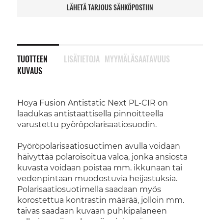
LÄHETÄ TARJOUS SÄHKÖPOSTIIN
TUOTTEEN
LISÄTIETOJA
MYYMÄLÄSAATAVUUS
KUVAUS
Hoya Fusion Antistatic Next PL-CIR on
laadukas antistaattisella pinnoitteella
varustettu pyöröpolarisaatiosuodin.
Pyöröpolarisaatiosuotimen avulla voidaan
häivyttää polaroisoitua valoa, jonka ansiosta
kuvasta voidaan poistaa mm. ikkunaan tai
vedenpintaan muodostuvia heijastuksia.
Polarisaatiosuotimella saadaan myös
korostettua kontrastin määrää, jolloin mm.
taivas saadaan kuvaan puhkipalaneen