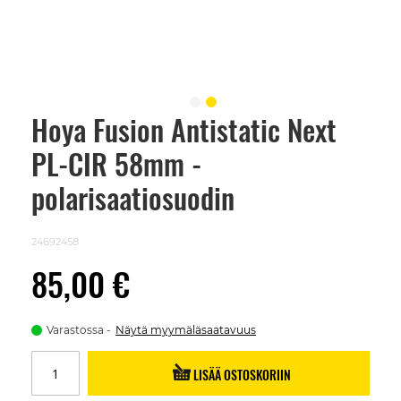
Hoya Fusion Antistatic Next
Skip
to
PL-CIR 58mm -
the
beginning
of
polarisaatiosuodin
the
images
gallery
24692458
85,00 €
Varastossa
Näytä myymäläsaatavuus
LISÄÄ OSTOSKORIIN