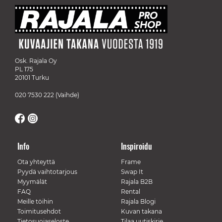
Osk. Rajala Oy
PL 175
20101 Turku
020 7530 222
(Vaihde)
Info
Inspiroidu
Ota yhteyttä
Frame
Pyydä vaihtotarjous
Swap It
Myymälät
Rajala B2B
FAQ
Rental
Meille töihin
Rajala Blogi
Toimitusehdot
Kuvan takana
Tietosuojaseloste
Tilaa uutiskirje