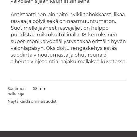
valkoisen sijaan kauniin sinisenä.
Antistaattinen pinnoite hylkii tehokkaasti likaa,
rasvaa ja pölyä sekä on naarmuuntumaton.
Suotimelle jääneet rasvajäljet on helppo
puhdistaa mikrokuituliinalla.
18-kerroksinen
super-monikalvopäällystys takaa erittäin hyvän
valonläpäisyn. Oksidoitu rengaskehys estää
suodinta vinoutumasta ja ohut reuna ei
aiheuta vinjetointia laajakulmallakaa kuvatessa.
Suotimen
58 mm
halkaisija
Näytä kaikki ominaisuudet