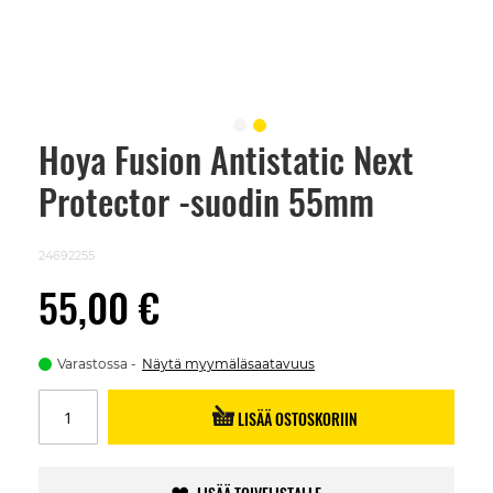
Hoya Fusion Antistatic Next
Skip
to
Protector -suodin 55mm
the
beginning
of
the
24692255
images
gallery
55,00 €
Varastossa
Näytä myymäläsaatavuus
LISÄÄ OSTOSKORIIN