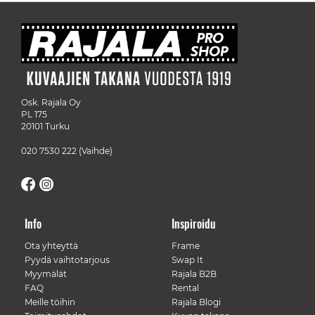
Osk. Rajala Oy
PL 175
20101 Turku
020 7530 222
(Vaihde)
Info
Inspiroidu
Ota yhteyttä
Frame
Pyydä vaihtotarjous
Swap It
Myymälät
Rajala B2B
FAQ
Rental
Meille töihin
Rajala Blogi