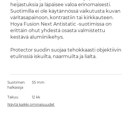
heijastuksia ja läpäisee valoa erinomaisesti.
Suotimilla ei ole käytännössä vaikutusta kuvan
väritasapainoon, kontrastiin tai kirkkauteen.
Hoya Fusion Next Antistatic -suotimissa on
erittäin ohut yhdestä osasta valmistettu
kestävä alumiinikehys.
Protector suodin suojaa tehokkaasti objektiivin
etulinssiä iskuilta, naarmuilta ja lialta.
Suotimen
55 mm
halkaisija
Takuu
12 kk
Näytä kaikki ominaisuudet