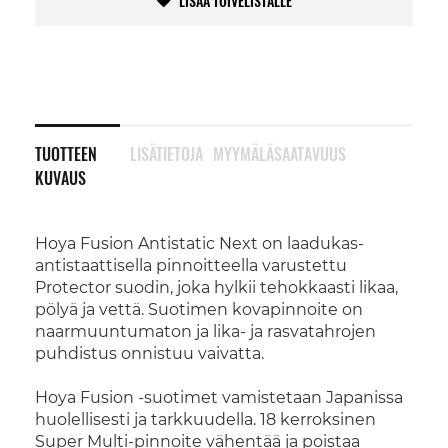
LISÄÄ TOIVELISTALLE
TUOTTEEN
LISÄTIETOJA
MYYMÄLÄSAATAVUUS
KUVAUS
Hoya Fusion Antistatic Next on laadukas-
antistaattisella pinnoitteella varustettu
Protector suodin, joka hylkii tehokkaasti likaa,
pölyä ja vettä. Suotimen kovapinnoite on
naarmuuntumaton ja lika- ja rasvatahrojen
puhdistus onnistuu vaivatta.
Hoya Fusion -suotimet vamistetaan Japanissa
huolellisesti ja tarkkuudella. 18 kerroksinen
Super Multi-pinnoite vähentää ja poistaa