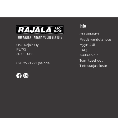
Info
Ota yhteyttä
Pyydä vaihtotarjous
Myymälät
Osk. Rajala Oy
PL 175
FAQ
20101 Turku
Meille töihin
Toimitusehdot
020 7530 222
(Vaihde)
Tietosuojaseloste