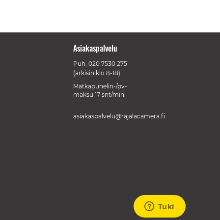
Asiakaspalvelu
Puh.
020 7530 275
(arkisin klo 8-18)
Matkapuhelin-/pv-
maksu 17 snt/min.
asiakaspalvelu@rajalacamera.fi