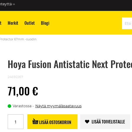
teyttä ››
t
Merkit
Outlet
Blogi
Hae
t Protector 67mm -suodin
Hoya Fusion Antistatic Next Prot
24692267
71,00 €
Varastossa
Näytä myymäläsaatavuus
LISÄÄ TOIVELISTALLE
LISÄÄ OSTOSKORIIN