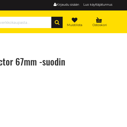
Kirjaudu sisään
Luo käyttäjätunnus
HAE
Muistilista
Ostoskori
ector 67mm -suodin