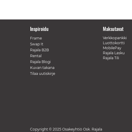
Inspiroidu
Maksutavat
Verkkopankki
Frame
Luottokortti
Swap It
MobilePay
Rajala B2B
Rajala Lasku
Rental
Rajala Tili
Rajala Blogi
Kuvan takana
Tilaa uutiskirje
Copyright © 2025 Osakeyhtiö Osk. Rajala