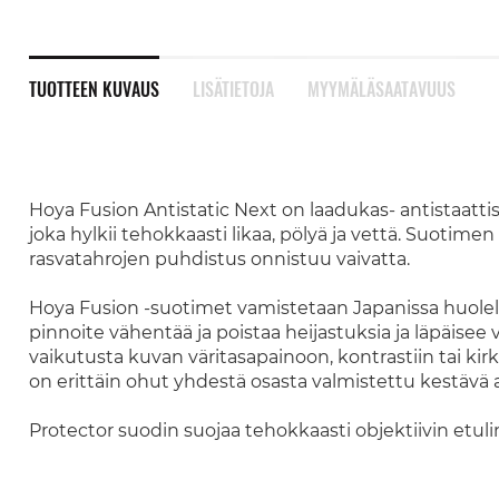
TUOTTEEN KUVAUS
LISÄTIETOJA
MYYMÄLÄSAATAVUUS
Hoya Fusion Antistatic Next on laadukas- antistaattis
joka hylkii tehokkaasti likaa, pölyä ja vettä. Suotim
rasvatahrojen puhdistus onnistuu vaivatta.
Hoya Fusion -suotimet vamistetaan Japanissa huolelli
pinnoite vähentää ja poistaa heijastuksia ja läpäisee 
vaikutusta kuvan väritasapainoon, kontrastiin tai ki
on erittäin ohut yhdestä osasta valmistettu kestävä 
Protector suodin suojaa tehokkaasti objektiivin etulinss