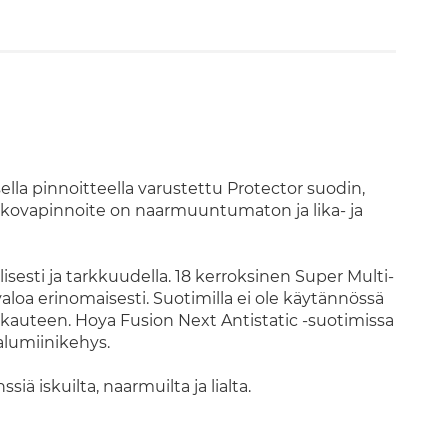
ella pinnoitteella varustettu Protector suodin,
en kovapinnoite on naarmuuntumaton ja lika- ja
sesti ja tarkkuudella. 18 kerroksinen Super Multi-
valoa erinomaisesti. Suotimilla ei ole käytännössä
rkkauteen. Hoya Fusion Next Antistatic -suotimissa
alumiinikehys.
iä iskuilta, naarmuilta ja lialta.