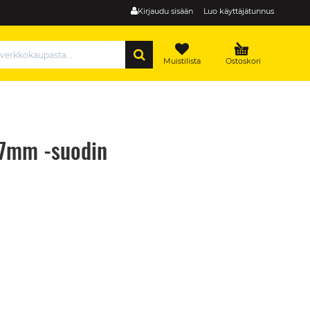
Kirjaudu sisään
Luo käyttäjätunnus
HAE
Muistilista
Ostoskori
67mm -suodin