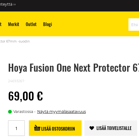
teyttä ››
t
Merkit
Outlet
Blogi
Hae
ector 67mm -suodin
Hoya Fusion One Next Protector 
24693267
69,00 €
Varastossa
Näytä myymäläsaatavuus
LISÄÄ TOIVELISTALLE
LISÄÄ OSTOSKORIIN