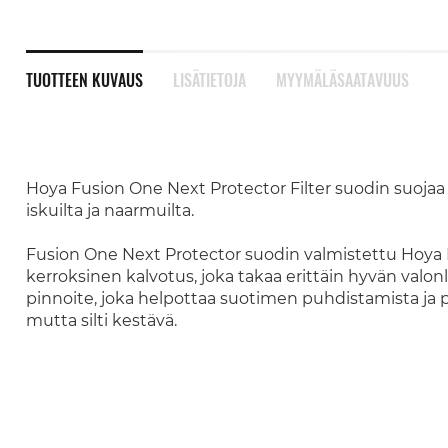
TUOTTEEN KUVAUS
LISÄTIETOJA
MYYMÄLÄSAATAVUUS
Hoya Fusion One Next Protector Filter suodin suojaa obj
iskuilta ja naarmuilta.
Fusion One Next Protector suodin valmistettu Hoya Pro
kerroksinen kalvotus, joka takaa erittäin hyvän valonl
pinnoite, joka helpottaa suotimen puhdistamista ja
mutta silti kestävä.