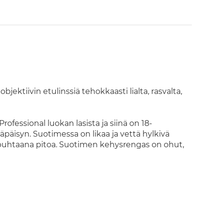
ektiivin etulinssiä tehokkaasti lialta, rasvalta,
fessional luokan lasista ja siinä on 18-
äpäisyn. Suotimessa on likaa ja vettä hylkivä
 puhtaana pitoa. Suotimen kehysrengas on ohut,