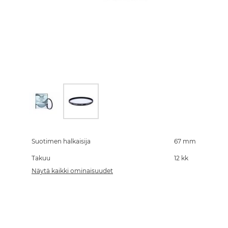
Skip
to
the
Suotimen halkaisija
67 mm
beginning
Takuu
12 kk
of
the
Näytä kaikki ominaisuudet
images
gallery