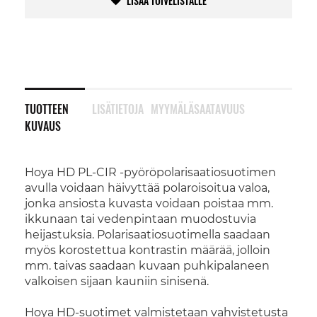
LISÄÄ TOIVELISTALLE
TUOTTEEN
LISÄTIETOJA
MYYMÄLÄSAATAVUUS
KUVAUS
Hoya HD PL-CIR -pyöröpolarisaatiosuotimen
avulla voidaan häivyttää polaroisoitua valoa,
jonka ansiosta kuvasta voidaan poistaa mm.
ikkunaan tai vedenpintaan muodostuvia
heijastuksia. Polarisaatiosuotimella saadaan
myös korostettua kontrastin määrää, jolloin
mm. taivas saadaan kuvaan puhkipalaneen
valkoisen sijaan kauniin sinisenä.
Hoya HD-suotimet valmistetaan vahvistetusta