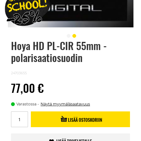
Hoya HD PL-CIR 55mm -
Skip
to
polarisaatiosuodin
the
beginning
of
the
24703655
images
gallery
77,00 €
Varastossa
Näytä myymäläsaatavuus
LISÄÄ OSTOSKORIIN