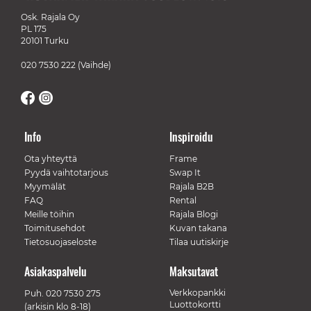
Osk. Rajala Oy
PL 175
20101 Turku
020 7530 222
(Vaihde)
Info
Inspiroidu
Ota yhteyttä
Frame
Pyydä vaihtotarjous
Swap It
Myymälät
Rajala B2B
FAQ
Rental
Meille töihin
Rajala Blogi
Toimitusehdot
Kuvan takana
Tietosuojaseloste
Tilaa uutiskirje
Asiakaspalvelu
Maksutavat
Verkkopankki
Puh.
020 7530 275
Luottokortti
(arkisin klo 8-18)