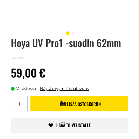
Hoya UV Pro1 -suodin 62mm
Skip
to
the
beginning
24701862
of
the
59,00 €
images
gallery
Varastossa
Näytä myymäläsaatavuus
LISÄÄ OSTOSKORIIN
LISÄÄ TOIVELISTALLE