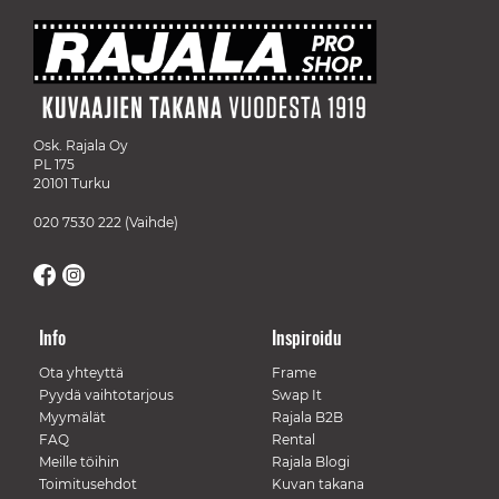
Osk. Rajala Oy
PL 175
20101 Turku
020 7530 222
(Vaihde)
Info
Inspiroidu
Ota yhteyttä
Frame
Pyydä vaihtotarjous
Swap It
Myymälät
Rajala B2B
FAQ
Rental
Meille töihin
Rajala Blogi
Toimitusehdot
Kuvan takana