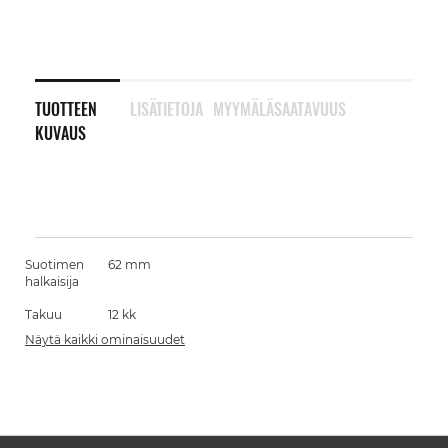
TUOTTEEN
LISÄTIETOJA
MYYMÄLÄSAATAVUUS
KUVAUS
Suotimen
62 mm
halkaisija
Takuu
12 kk
Näytä kaikki ominaisuudet