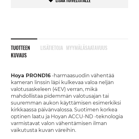
LISÄÄ TOIVELISTALLE
TUOTTEEN
LISÄTIETOJA
MYYMÄLÄSAATAVUUS
KUVAUS
Hoya PROND16
-harmaasuodin vähentää
kameran linssin läpi kulkevaa valoa neljän
valotusaskeleen (4EV) verran, mikä
mahdollistaa pidemmän valotusajan tai
suuremman aukon käyttämisen esimerkiksi
kirkkaassa päivänvalossa. Suotimen korkea
optinen laatu ja Hoyan ACCU-ND -teknologia
varmistavat valon vähentämisen ilman
vaikutusta kuvan väreihin.