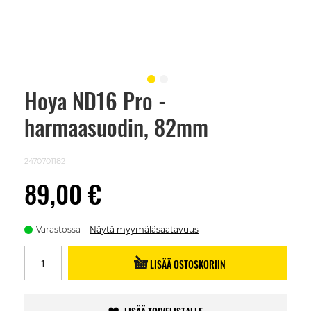
Hoya ND16 Pro -
Skip
to
harmaasuodin, 82mm
the
beginning
of
the
2470701182
images
gallery
89,00 €
Varastossa
Näytä myymäläsaatavuus
LISÄÄ OSTOSKORIIN