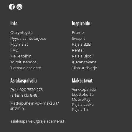
Info
Inspiroidu
Ota yhteyttä
Frame
Pyydä vaihtotarjous
Swap It
Myymälät
Rajala B2B
FAQ
Rental
Meille töihin
Rajala Blogi
Toimitusehdot
Kuvan takana
Tietosuojaseloste
Tilaa uutiskirje
Asiakaspalvelu
Maksutavat
Verkkopankki
Puh.
020 7530 275
Luottokortti
(arkisin klo 8-18)
MobilePay
Matkapuhelin-/pv-maksu 17
Rajala Lasku
snt/min.
Rajala Tili
asiakaspalvelu@rajalacamera.fi