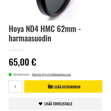
Hoya ND4 HMC 62mm -
Skip
to
harmaasuodin
the
beginning
of
the
247070462
images
gallery
65,00 €
Varastossa
Näytä myymäläsaatavuus
LISÄÄ OSTOSKORIIN
LISÄÄ TOIVELISTALLE