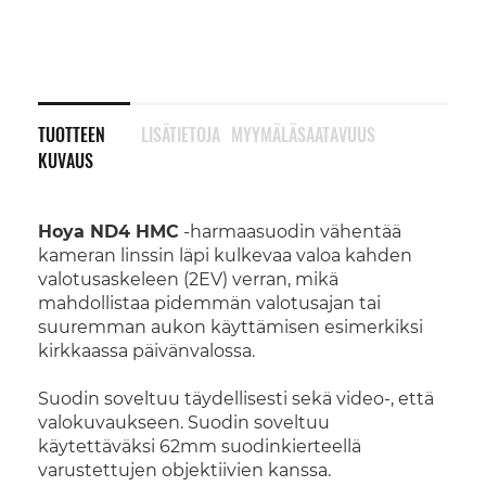
TUOTTEEN
LISÄTIETOJA
MYYMÄLÄSAATAVUUS
KUVAUS
Hoya ND4 HMC
-harmaasuodin vähentää
kameran linssin läpi kulkevaa valoa kahden
valotusaskeleen (2EV) verran, mikä
mahdollistaa pidemmän valotusajan tai
suuremman aukon käyttämisen esimerkiksi
kirkkaassa päivänvalossa.
Suodin soveltuu täydellisesti sekä video-, että
valokuvaukseen. Suodin soveltuu
käytettäväksi 62mm suodinkierteellä
varustettujen objektiivien kanssa.