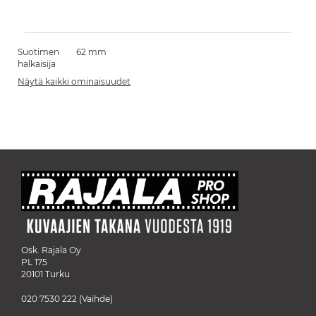
Suotimen
62 mm
halkaisija
Näytä kaikki ominaisuudet
Osk. Rajala Oy
PL 175
20101 Turku
020 7530 222
(Vaihde)