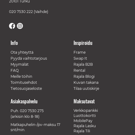
20101 Turku
020 7530 222
(Vaihde)
Info
Inspiroidu
Ota yhteyttä
Frame
Pyydä vaihtotarjous
Swap It
Myymälät
Rajala B2B
FAQ
Rental
Meille töihin
Rajala Blogi
Toimitusehdot
Kuvan takana
Tietosuojaseloste
Tilaa uutiskirje
Asiakaspalvelu
Maksutavat
Verkkopankki
Puh.
020 7530 275
Luottokortti
(arkisin klo 8-18)
MobilePay
Matkapuhelin-/pv-maksu 17
Rajala Lasku
snt/min.
Rajala Tili