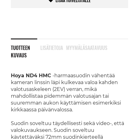
LISÄÄ TOIVELISTALLE
TUOTTEEN
LISÄTIETOJA
MYYMÄLÄSAATAVUUS
KUVAUS
Hoya ND4 HMC
-harmaasuodin vähentää
kameran linssin läpi kulkevaa valoa kahden
valotusaskeleen (2EV) verran, mikä
mahdollistaa pidemmän valotusajan tai
suuremman aukon käyttämisen esimerkiksi
kirkkaassa päivänvalossa.
Suodin soveltuu täydellisesti sekä video-, että
valokuvaukseen. Suodin soveltuu
käytettäväksi 72mm suodinkierteellä