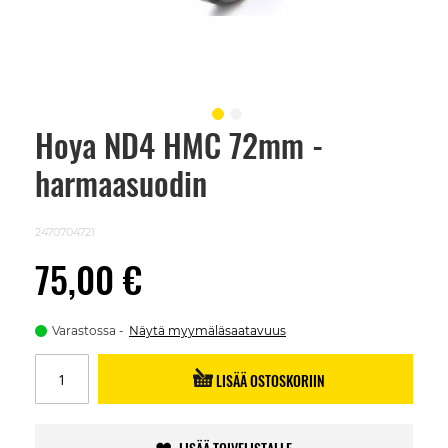
Hoya ND4 HMC 72mm -
Skip
to
harmaasuodin
the
beginning
of
the
2470704721
images
gallery
75,00 €
Varastossa
Näytä myymäläsaatavuus
LISÄÄ OSTOSKORIIN