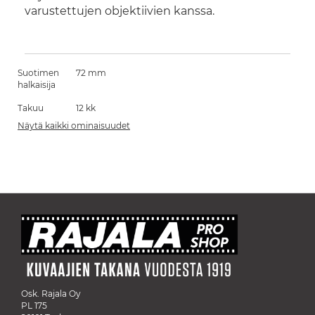
varustettujen objektiivien kanssa.
Suotimen
72 mm
halkaisija
Takuu
12 kk
Näytä kaikki ominaisuudet
Osk. Rajala Oy
PL 175