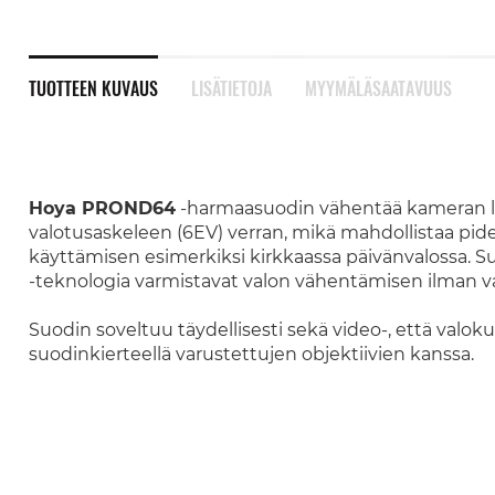
TUOTTEEN KUVAUS
LISÄTIETOJA
MYYMÄLÄSAATAVUUS
Hoya PROND64
-harmaasuodin vähentää kameran li
valotusaskeleen (6EV) verran, mikä mahdollistaa p
käyttämisen esimerkiksi kirkkaassa päivänvalossa.
-teknologia varmistavat valon vähentämisen ilman va
Suodin soveltuu täydellisesti sekä video-, että val
suodinkierteellä varustettujen objektiivien kanssa.