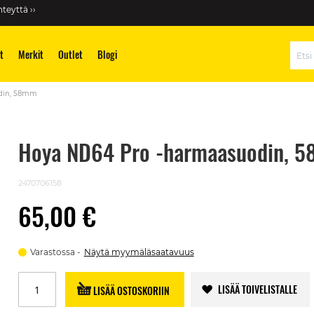
teyttä ››
t
Merkit
Outlet
Blogi
Hae
din, 58mm
Hoya ND64 Pro -harmaasuodin, 
2470706158
65,00 €
Varastossa
Näytä myymäläsaatavuus
LISÄÄ TOIVELISTALLE
LISÄÄ OSTOSKORIIN