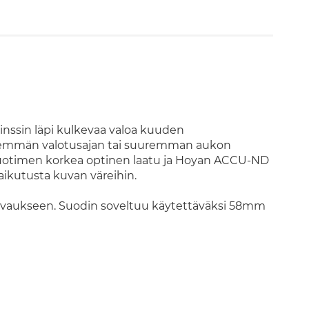
nssin läpi kulkevaa valoa kuuden
idemmän valotusajan tai suuremman aukon
 Suotimen korkea optinen laatu ja Hoyan ACCU-ND
ikutusta kuvan väreihin.
okuvaukseen. Suodin soveltuu käytettäväksi 58mm