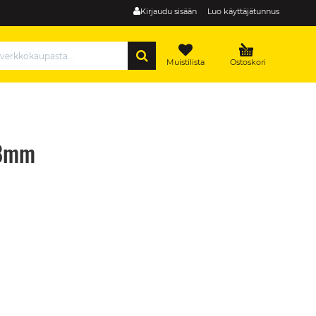
Kirjaudu sisään
Luo käyttäjätunnus
HAE
Muistilista
Ostoskori
58mm