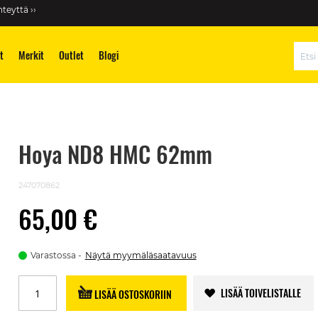
teyttä ››
t
Merkit
Outlet
Blogi
Hae
Hoya ND8 HMC 62mm
247070862
65,00 €
Varastossa
Näytä myymäläsaatavuus
LISÄÄ TOIVELISTALLE
LISÄÄ OSTOSKORIIN