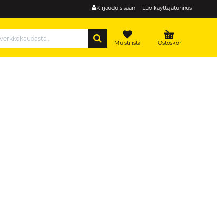
Kirjaudu sisään
Luo käyttäjätunnus
HAE
Muistilista
Ostoskori