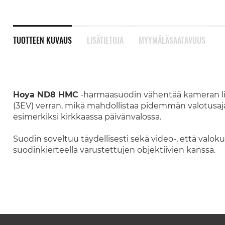
TUOTTEEN KUVAUS
LISÄTIETOJA
MYYMÄLÄSAATAVUUS
Hoya ND8 HMC
-harmaasuodin vähentää kameran lin
(3EV) verran, mikä mahdollistaa pidemmän valotus
esimerkiksi kirkkaassa päivänvalossa.
Suodin soveltuu täydellisesti sekä video-, että val
suodinkierteellä varustettujen objektiivien kanssa.