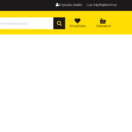
Kirjaudu sisään
Luo käyttäjätunnus
HAE
Muistilista
Ostoskori