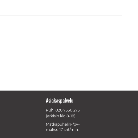
Asiakaspalvelu
Puh.
020 7530 275
(arkisin klo 8-18)
Matkapuhelin-/pv-
maksu 17 snt/min.