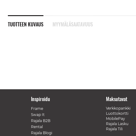
TUOTTEEN KUVAUS
MYYMÄLÄSAATAVUUS
Inspiroidu
Maksutavat
Verkkopankki
Frame
Luottokortti
Swap It
MobilePay
Rajala B2B
Rajala Lasku
Rental
Rajala Tili
Rajala Blogi