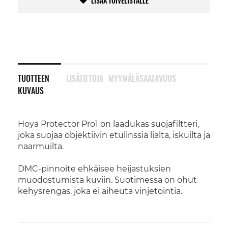
LISÄÄ TOIVELISTALLE
TUOTTEEN
LISÄTIETOJA
MYYMÄLÄSAATAVUUS
KUVAUS
Hoya Protector Pro1 on laadukas suojafiltteri,
joka suojaa objektiivin etulinssiä lialta, iskuilta ja
naarmuilta.
DMC-pinnoite ehkäisee heijastuksien
muodostumista kuviin. Suotimessa on ohut
kehysrengas, joka ei aiheuta vinjetointia.