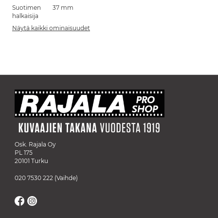
Suotimen
37 mm
halkaisija
Näytä kaikki ominaisuudet
Osk. Rajala Oy
PL 175
20101 Turku
020 7530 222
(Vaihde)