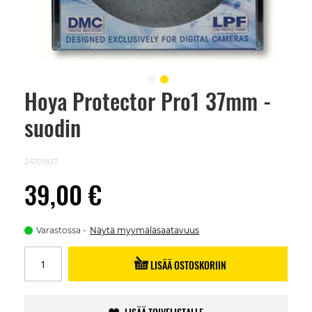
Hoya Protector Pro1 37mm -
Skip
to
suodin
the
beginning
of
the
24701937
images
gallery
39,00 €
Varastossa
Näytä myymäläsaatavuus
LISÄÄ OSTOSKORIIN