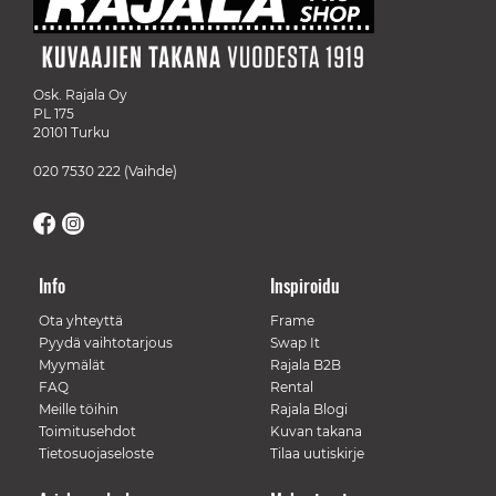
Osk. Rajala Oy
PL 175
20101 Turku
020 7530 222
(Vaihde)
Info
Inspiroidu
Ota yhteyttä
Frame
Pyydä vaihtotarjous
Swap It
Myymälät
Rajala B2B
FAQ
Rental
Meille töihin
Rajala Blogi
Toimitusehdot
Kuvan takana
Tietosuojaseloste
Tilaa uutiskirje