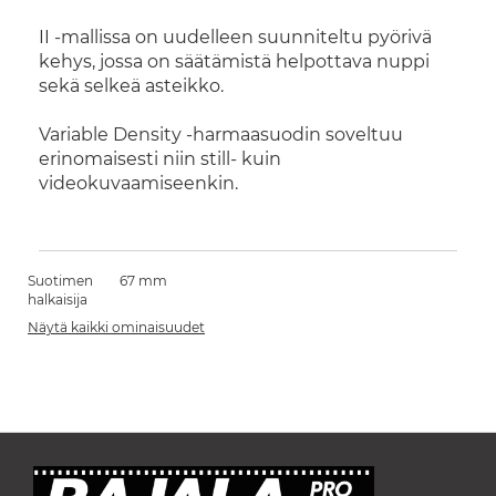
II -mallissa on uudelleen suunniteltu pyörivä
kehys, jossa on säätämistä helpottava nuppi
sekä selkeä asteikko.
Variable Density -harmaasuodin soveltuu
erinomaisesti niin still- kuin
videokuvaamiseenkin.
Suotimen
67 mm
halkaisija
Näytä kaikki ominaisuudet