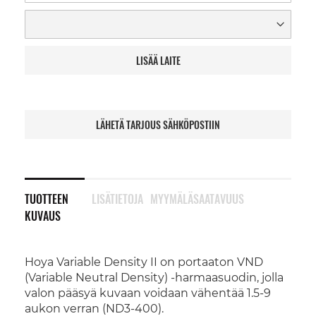
LISÄÄ LAITE
LÄHETÄ TARJOUS SÄHKÖPOSTIIN
TUOTTEEN
LISÄTIETOJA
MYYMÄLÄSAATAVUUS
KUVAUS
Hoya Variable Density II on portaaton VND
(Variable Neutral Density) -harmaasuodin, jolla
valon pääsyä kuvaan voidaan vähentää 1.5-9
aukon verran (ND3-400).