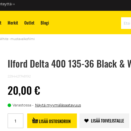
teyttä ››
t
Merkit
Outlet
Blogi
Hae
 White -mustavalkofilmi
Ilford Delta 400 135-36 Black & 
2294421748192
20,00 €
Varastossa
Näytä myymäläsaatavuus
LISÄÄ TOIVELISTALLE
LISÄÄ OSTOSKORIIN