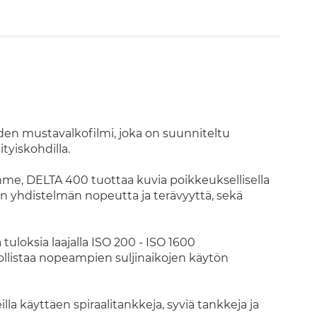
n mustavalkofilmi, joka on suunniteltu
tyiskohdilla.
me, DELTA 400 tuottaa kuvia poikkeuksellisella
an yhdistelmän nopeutta ja terävyyttä, sekä
tuloksia laajalla ISO 200 - ISO 1600
ollistaa nopeampien suljinaikojen käytön
la käyttäen spiraalitankkeja, syviä tankkeja ja