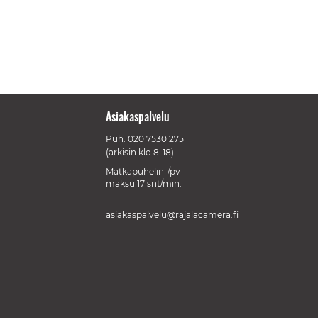
Asiakaspalvelu
Puh.
020 7530 275
(arkisin klo 8-18)
Matkapuhelin-/pv-
maksu 17 snt/min.
asiakaspalvelu@rajalacamera.fi