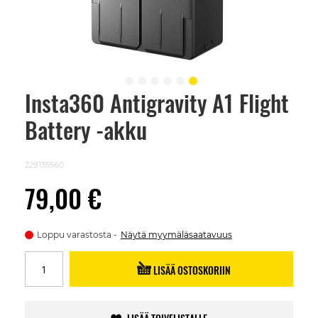
Insta360 Antigravity A1 Flight
Skip
to
Battery -akku
the
beginning
of
the
229135560
images
gallery
79,00 €
Loppu varastosta
Näytä myymäläsaatavuus
LISÄÄ OSTOSKORIIN