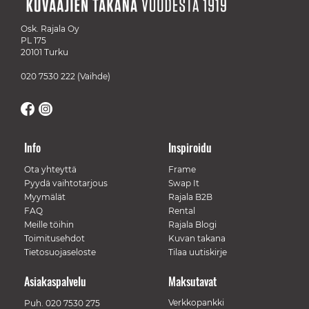
Osk. Rajala Oy
PL 175
20101 Turku
020 7530 222
(Vaihde)
Info
Inspiroidu
Ota yhteyttä
Frame
Pyydä vaihtotarjous
Swap It
Myymälät
Rajala B2B
FAQ
Rental
Meille töihin
Rajala Blogi
Toimitusehdot
Kuvan takana
Tietosuojaseloste
Tilaa uutiskirje
Asiakaspalvelu
Maksutavat
Verkkopankki
Puh.
020 7530 275