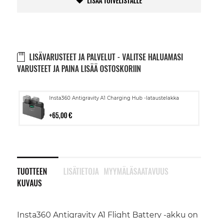
LISÄÄ TOIVELISTALLE
LISÄVARUSTEET JA PALVELUT - VALITSE HALUAMASI
VARUSTEET JA PAINA LISÄÄ OSTOSKORIIN
Lisää
Insta360 Antigravity A1 Charging Hub -lataustelakka
ostoskoriin
65,00 €
TUOTTEEN
LISÄTIETOJA
MYYMÄLÄSAATAVUUS
KUVAUS
Insta360 Antigravity A1 Flight Battery -akku on