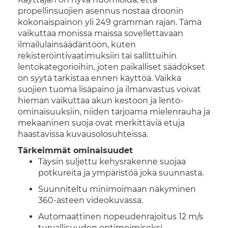
propellinsuojien asennus nostaa droonin
kokonaispainon yli 249 gramman rajan. Tämä
vaikuttaa monissa maissa sovellettavaan
ilmailulainsäädäntöön, kuten
rekisteröintivaatimuksiin tai sallittuihin
lentokategorioihin, joten paikalliset säädökset
on syytä tarkistaa ennen käyttöä. Vaikka
suojien tuoma lisäpaino ja ilmanvastus voivat
hieman vaikuttaa akun kestoon ja lento-
ominaisuuksiin, niiden tarjoama mielenrauha ja
mekaaninen suoja ovat merkittäviä etuja
haastavissa kuvausolosuhteissa.
Tärkeimmät ominaisuudet
Täysin suljettu kehysrakenne suojaa
potkureita ja ympäristöä joka suunnasta.
Suunniteltu minimoimaan näkyminen
360-asteen videokuvassa.
Automaattinen nopeudenrajoitus 12 m/s
turvallisuuden optimoimiseksi.