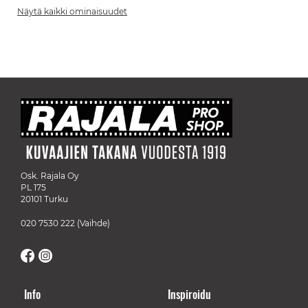
Näytä kaikki ominaisuudet
Osk. Rajala Oy
PL 175
20101 Turku
020 7530 222
(Vaihde)
Info
Inspiroidu