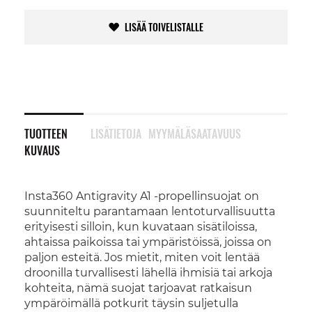
LISÄÄ TOIVELISTALLE
TUOTTEEN
LISÄTIETOJA
MYYMÄLÄSAATAVUUS
KUVAUS
Insta360 Antigravity A1 -propellinsuojat on
suunniteltu parantamaan lentoturvallisuutta
erityisesti silloin, kun kuvataan sisätiloissa,
ahtaissa paikoissa tai ympäristöissä, joissa on
paljon esteitä. Jos mietit, miten voit lentää
droonilla turvallisesti lähellä ihmisiä tai arkoja
kohteita, nämä suojat tarjoavat ratkaisun
ympäröimällä potkurit täysin suljetulla