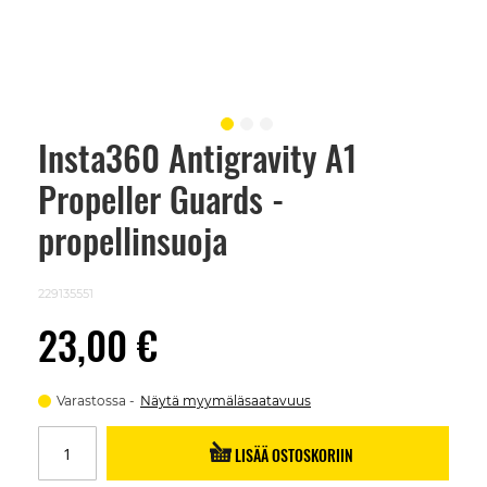
Insta360 Antigravity A1
Skip
to
Propeller Guards -
the
beginning
of
propellinsuoja
the
images
gallery
229135551
23,00 €
Varastossa
Näytä myymäläsaatavuus
LISÄÄ OSTOSKORIIN