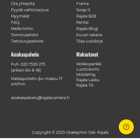
Ota yhteyttä
Frame
Pyydä vaihtotarjous
Swap It
Myymälät
Rajala B2B
FAQ
Rental
Meille töihin
Rajala Blogi
Toimitusehdot
Kuvan takana
Tietosuojaseloste
Tilaa uutiskirje
Asiakaspalvelu
Maksutavat
Verkkopankki
Puh.
020 7530 275
Luottokortti
(arkisin klo 8-18)
MobilePay
Matkapuhelin-/pv-maksu 17
Rajala Lasku
snt/min.
Rajala Tili
asiakaspalvelu@rajalacamera.fi
Copyright © 2025 Osakeyhtiö Osk. Rajala