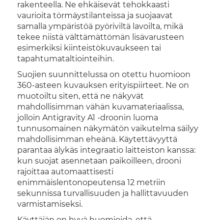
rakenteella. Ne ehkäisevät tehokkaasti
vaurioita törmäystilanteissa ja suojaavat
samalla ympäristöä pyöriviltä lavoilta, mikä
tekee niistä välttämättömän lisävarusteen
esimerkiksi kiinteistökuvaukseen tai
tapahtumataltiointeihin.
Suojien suunnittelussa on otettu huomioon
360-asteen kuvauksen erityispiirteet. Ne on
muotoiltu siten, että ne näkyvät
mahdollisimman vähän kuvamateriaalissa,
jolloin Antigravity A1 -droonin luoma
tunnusomainen näkymätön vaikutelma säilyy
mahdollisimman eheänä. Käytettävyyttä
parantaa älykäs integraatio laitteiston kanssa:
kun suojat asennetaan paikoilleen, drooni
rajoittaa automaattisesti
enimmäislentonopeutensa 12 metriin
sekunnissa turvallisuuden ja hallittavuuden
varmistamiseksi.
Käyttäjän on hyvä huomioida, että