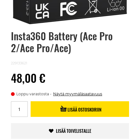
Insta360 Battery (Ace Pro
Skip
to
2/Ace Pro/Ace)
the
beginning
of
the
229133621
images
gallery
48,00 €
Loppu varastosta
Näytä myymäläsaatavuus
LISÄÄ OSTOSKORIIN
LISÄÄ TOIVELISTALLE