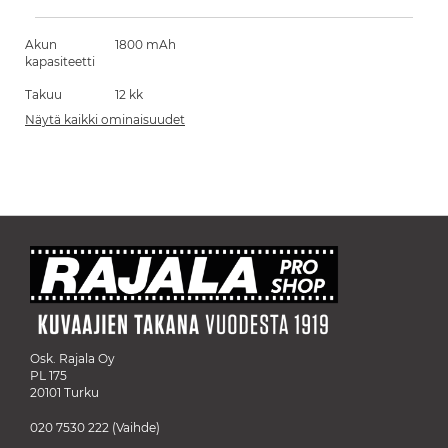
Akun
1800 mAh
kapasiteetti
Takuu
12 kk
Näytä kaikki ominaisuudet
Osk. Rajala Oy
PL 175
20101 Turku
020 7530 222
(Vaihde)