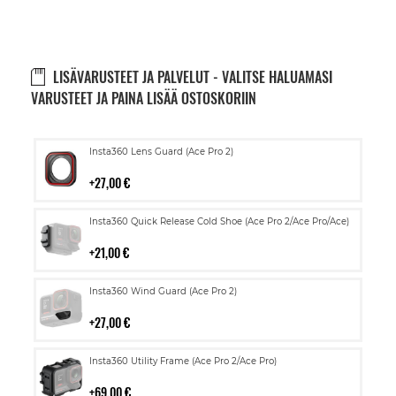
LISÄVARUSTEET JA PALVELUT - VALITSE HALUAMASI
VARUSTEET JA PAINA LISÄÄ OSTOSKORIIN
Lisää
Insta360 Lens Guard (Ace Pro 2)
ostoskoriin
27,00 €
Lisää
Insta360 Quick Release Cold Shoe (Ace Pro 2/Ace Pro/Ace)
ostoskoriin
21,00 €
Lisää
Insta360 Wind Guard (Ace Pro 2)
ostoskoriin
27,00 €
Lisää
Insta360 Utility Frame (Ace Pro 2/Ace Pro)
ostoskoriin
69,00 €