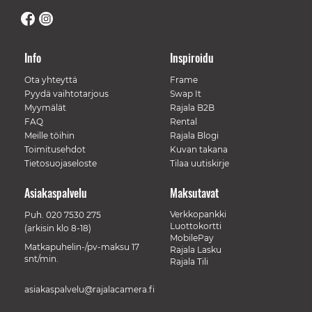
Info
Inspiroidu
Ota yhteyttä
Frame
Pyydä vaihtotarjous
Swap It
Myymälät
Rajala B2B
FAQ
Rental
Meille töihin
Rajala Blogi
Toimitusehdot
Kuvan takana
Tietosuojaseloste
Tilaa uutiskirje
Asiakaspalvelu
Maksutavat
Verkkopankki
Puh.
020 7530 275
Luottokortti
(arkisin klo 8-18)
MobilePay
Matkapuhelin-/pv-maksu 17
Rajala Lasku
snt/min.
Rajala Tili
asiakaspalvelu@rajalacamera.fi