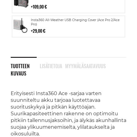
ostoskoriin
109,00 €
Lisää
Insta360 All-Weather USB Charging Cover (Ace Pro 2/Ace
ostoskoriin
Pro)
29,00 €
TUOTTEEN
LISÄTIETOJA
MYYMÄLÄSAATAVUUS
KUVAUS
Erityisesti Insta360 Ace -sarjaa varten
suunniteltu akku tarjoaa luotettavaa
suorituskykyä ja pitkän käyttöajan.
Suurikapasiteettinen rakenne on optimoitu
pitkiin tallennusjaksoihin, ja älykäs akunhallinta
suojaa ylikuumenemiselta, ylilataukselta ja
oikosuluilta.