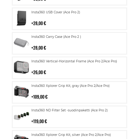
Lisää
Insta360 USB Cover (Ace Pro 2)
ostoskoriin
28,00 €
Lisää
Insta360 Carry Case (Ace Pro 2 )
ostoskoriin
28,00 €
Lisää
Insta360 Vertical-Horizontal Frame (Ace Pro 2/Ace Pro)
ostoskoriin
26,00 €
Lisää
Insta360 Xplorer Grip Kit, gray (Ace Pro 2/Ace Pro)
ostoskoriin
109,00 €
Lisää
Insta360 ND Filter Set -suodinpaketti (Ace Pro 2)
ostoskoriin
119,00 €
Lisää
Insta360 Xplorer Grip Kit, silver (Ace Pro 2/Ace Pro)