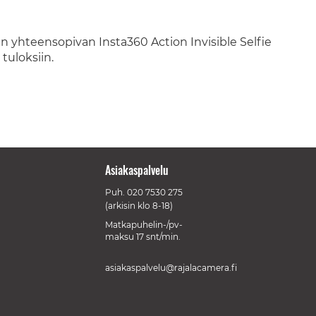
ain yhteensopivan Insta360 Action Invisible Selfie
 tuloksiin.
Asiakaspalvelu
Puh.
020 7530 275
(arkisin klo 8-18)
Matkapuhelin-/pv-
maksu 17 snt/min.
asiakaspalvelu@rajalacamera.fi