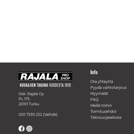
Info
Ota yhteyttä
Pyydä vaihtotarjous
Myymälät
Osk. Rajala Oy
PL 175
FAQ
20101 Turku
Meille töihin
Toimitusehdot
020 7530 222
(Vaihde)
Tietosuojaseloste