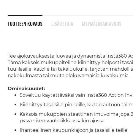
TUOTTEEN KUVAUS
LISÄTIETOJA
MYYMÄLÄSAATAVUUS
Tee ajokuvauksesta luovaa ja dynaamista Insta360 Actio
Tämä kaksoisimukuppiteline kiinnittyy helposti tasaisil
tuulilasille, katolle tai takaluukulle, tarjoten mah
näkökulmasta tai muita elokuvamaisia kuvakulmia.
Ominaisuudet:
Soveltuu käytettäväksi vain Insta360 Action Invi
Kiinnittyy tasaisille pinnoille, kuten autoon tai m
Kaksoisimukuppien staattinen imuvoima jopa 2
pysymisen vauhdikkaassakin ajossa
Ihanteellinen kaupunkiajoon ja tasaisille teille