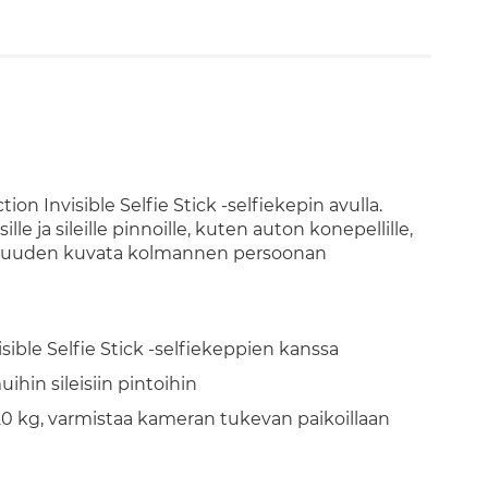
n Invisible Selfie Stick -selfiekepin avulla.
le ja sileille pinnoille, kuten auton konepellille,
dollisuuden kuvata kolmannen persoonan
sible Selfie Stick -selfiekeppien kanssa
uihin sileisiin pintoihin
0 kg, varmistaa kameran tukevan paikoillaan