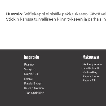
Huomio
: Selfiekeppi ei sisälly pakkaukseen. Käytä v
Stickin kanssa turvalliseen kiinnitykseen ja parhaisiin
Inspiroidu
Maksutavat
Verkkopankki
Frame
Luottokortti
Swap It
MobilePay
Rajala B2B
Rajala Lasku
Rental
Rajala Tili
Rajala Blogi
Kuvan takana
Tilaa uutiskirje