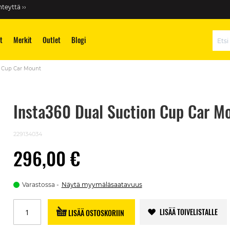
teyttä ››
t
Merkit
Outlet
Blogi
Hae
n Cup Car Mount
Insta360 Dual Suction Cup Car M
229134034
296,00 €
Varastossa
Näytä myymäläsaatavuus
LISÄÄ TOIVELISTALLE
LISÄÄ OSTOSKORIIN