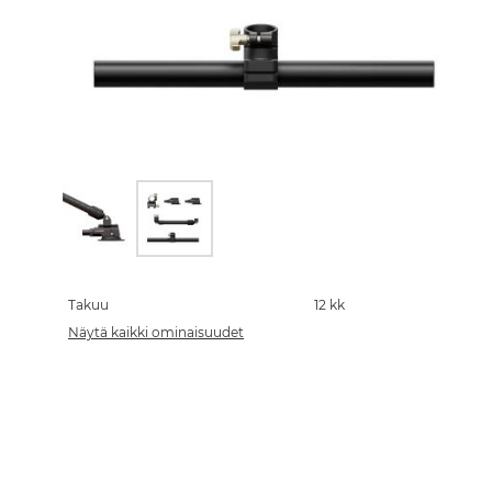
Skip
to
the
Takuu
12 kk
beginning
Näytä kaikki ominaisuudet
of
the
images
gallery