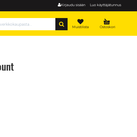
Kirjaudu sisään
Luo käyttäjätunnus
HAE
Muistilista
Ostoskori
ount