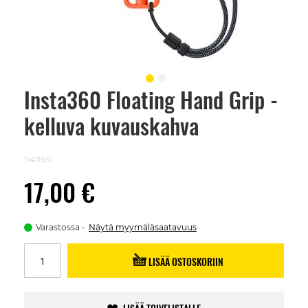
Insta360 Floating Hand Grip -
Skip
to
kelluva kuvauskahva
the
beginning
of
the
11471931
images
gallery
17,00 €
Varastossa
Näytä myymäläsaatavuus
LISÄÄ OSTOSKORIIN