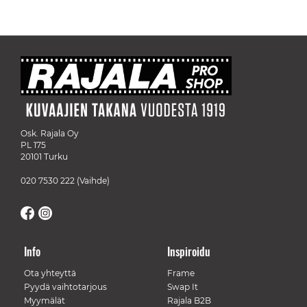
Osk. Rajala Oy
PL 175
20101 Turku
020 7530 222
(Vaihde)
Info
Inspiroidu
Ota yhteyttä
Frame
Pyydä vaihtotarjous
Swap It
Myymälät
Rajala B2B