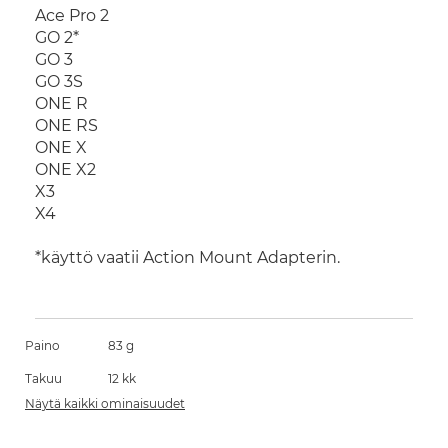
Ace Pro 2
GO 2*
GO 3
GO 3S
ONE R
ONE RS
ONE X
ONE X2
X3
X4
*käyttö vaatii Action Mount Adapterin.
Paino
83 g
Takuu
12 kk
Näytä kaikki ominaisuudet