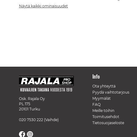
Näytä kaikki ominaisuudet
Info
Ota yhteyttä
Pyydä vaihtotarjous
Myymälät
Osk. Rajala Oy
PL 175
FAQ
20101 Turku
Meille töihin
Toimitusehdot
020 7530 222
(Vaihde)
Tietosuojaseloste