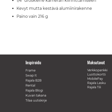
1/4" uroskierre kameran kiinnittämiseen
Kevyt mutta kestävä alumiinirakenne
Paino vain 216 g
Inspiroidu
Maksutavat
Verkkopankki
Frame
Luottokortti
Swap It
MobilePay
Rajala B2B
Rajala Lasku
Rental
Rajala Tili
Rajala Blogi
Kuvan takana
Tilaa uutiskirje