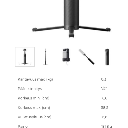
Skip
to
the
Kantavuus max. (kg)
0,3
beginning
Pään kiinnitys
1/4"
of
the
Korkeus min. (cm)
16,6
images
gallery
Korkeus max. (cm)
58,5
Kuljetuspituus (cm)
16,6
Paino
181.8 g