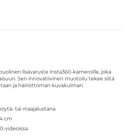
ipuolinen lisävaruste Insta360-kameroille, joka
aisuun. Sen innovatiivinen muotoilu tekee siitä
htaan ja häiriöttömän kuvakulman.
pöytä- tai maajalustana
24 cm
0-videoissa