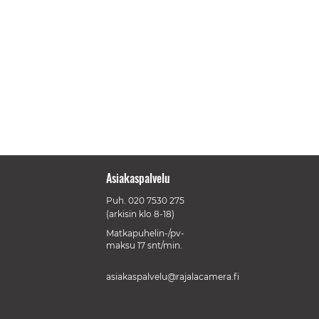
Asiakaspalvelu
Puh.
020 7530 275
(arkisin klo 8-18)
Matkapuhelin-/pv-
maksu 17 snt/min.
asiakaspalvelu@rajalacamera.fi