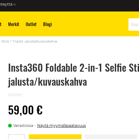
teyttä ››
t
Merkit
Outlet
Blogi
Hae
e Stick + Tripod -jalusta/kuvauskahva
Insta360 Foldable 2-in-1 Selfie St
jalusta/kuvauskahva
11472097
59,00 €
Varastossa
Näytä myymäläsaatavuus