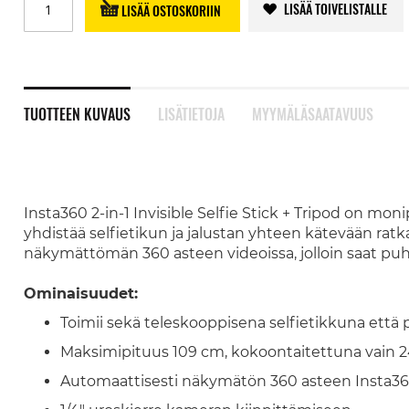
LISÄÄ TOIVELISTALLE
LISÄÄ OSTOSKORIIN
TUOTTEEN KUVAUS
LISÄTIETOJA
MYYMÄLÄSAATAVUUS
Insta360 2-in-1 Invisible Selfie Stick + Tripod on mon
yhdistää selfietikun ja jalustan yhteen kätevään ratk
näkymättömän 360 asteen videoissa, jolloin saat pu
Ominaisuudet:
Toimii sekä teleskooppisena selfietikkuna että 
Maksimipituus 109 cm, kokoontaitettuna vain 
Automaattisesti näkymätön 360 asteen Insta36