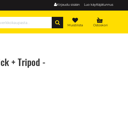
Kirjaudu sisään
Luo käyttäjätunnus
HAE
Muistilista
Ostoskori
ick + Tripod -