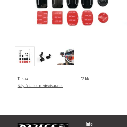
Skip
to
the
Takuu
12 kk
beginning
Näytä kaikki ominaisuudet
of
the
images
gallery
Info