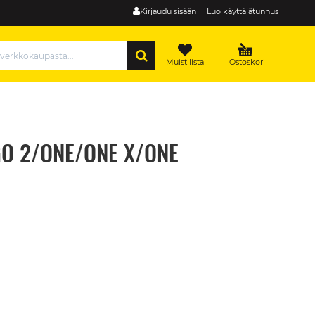
Kirjaudu sisään
Luo käyttäjätunnus
HAE
Muistilista
Ostoskori
(GO 2/ONE/ONE X/ONE