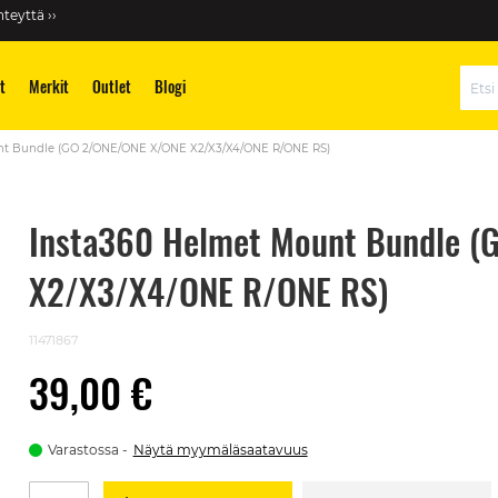
teyttä ››
t
Merkit
Outlet
Blogi
Hae
nt Bundle (GO 2/ONE/ONE X/ONE X2/X3/X4/ONE R/ONE RS)
Insta360 Helmet Mount Bundle 
X2/X3/X4/ONE R/ONE RS)
11471867
39,00 €
Varastossa
Näytä myymäläsaatavuus