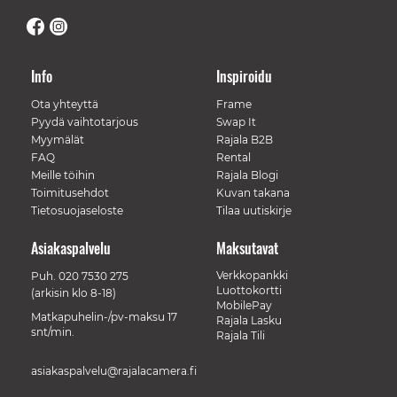
Info
Inspiroidu
Ota yhteyttä
Frame
Pyydä vaihtotarjous
Swap It
Myymälät
Rajala B2B
FAQ
Rental
Meille töihin
Rajala Blogi
Toimitusehdot
Kuvan takana
Tietosuojaseloste
Tilaa uutiskirje
Asiakaspalvelu
Maksutavat
Verkkopankki
Puh.
020 7530 275
Luottokortti
(arkisin klo 8-18)
MobilePay
Matkapuhelin-/pv-maksu 17
Rajala Lasku
snt/min.
Rajala Tili
asiakaspalvelu@rajalacamera.fi