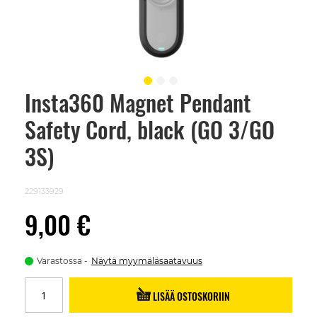
Insta360 Magnet Pendant
Skip
to
Safety Cord, black (GO 3/GO
the
beginning
of
3S)
the
images
gallery
229133929
9,00 €
Varastossa
Näytä myymäläsaatavuus
LISÄÄ OSTOSKORIIN