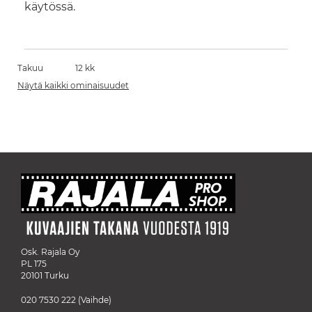
käytössä.
Takuu
12 kk
Näytä kaikki ominaisuudet
Osk. Rajala Oy
PL 175
20101 Turku
020 7530 222
(Vaihde)