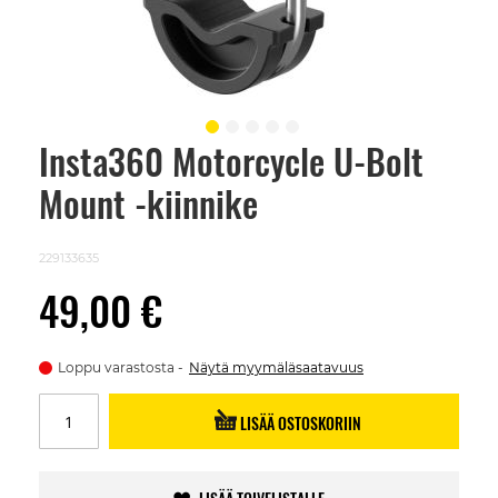
Insta360 Motorcycle U-Bolt
Skip
to
Mount -kiinnike
the
beginning
of
the
229133635
images
gallery
49,00 €
Loppu varastosta
Näytä myymäläsaatavuus
LISÄÄ OSTOSKORIIN