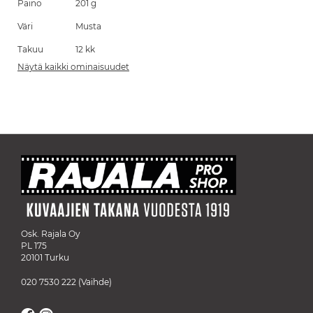
Paino
201 g
Väri
Musta
Takuu
12 kk
Näytä kaikki ominaisuudet
Osk. Rajala Oy
PL 175
20101 Turku
020 7530 222
(Vaihde)