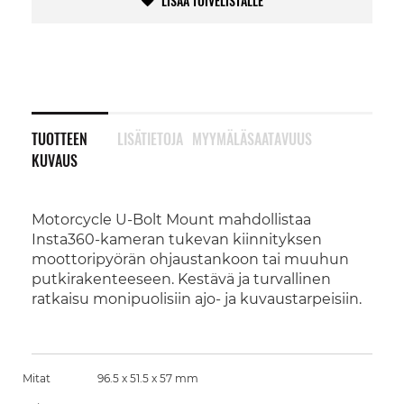
LISÄÄ TOIVELISTALLE
TUOTTEEN
LISÄTIETOJA
MYYMÄLÄSAATAVUUS
KUVAUS
Motorcycle U-Bolt Mount mahdollistaa
Insta360-kameran tukevan kiinnityksen
moottoripyörän ohjaustankoon tai muuhun
putkirakenteeseen. Kestävä ja turvallinen
ratkaisu monipuolisiin ajo- ja kuvaustarpeisiin.
Mitat
96.5 x 51.5 x 57 mm