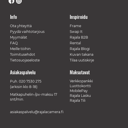
Info
Inspiroidu
Ota yhteyttä
Frame
Pyydä vaihtotarjous
Swap It
Myymälät
Rajala B2B
FAQ
Rental
Meille töihin
Rajala Blogi
Toimitusehdot
Kuvan takana
Tietosuojaseloste
Tilaa uutiskirje
Asiakaspalvelu
Maksutavat
Verkkopankki
Puh.
020 7530 275
Luottokortti
(arkisin klo 8-18)
MobilePay
Matkapuhelin-/pv-maksu 17
Rajala Lasku
snt/min.
Rajala Tili
asiakaspalvelu@rajalacamera.fi