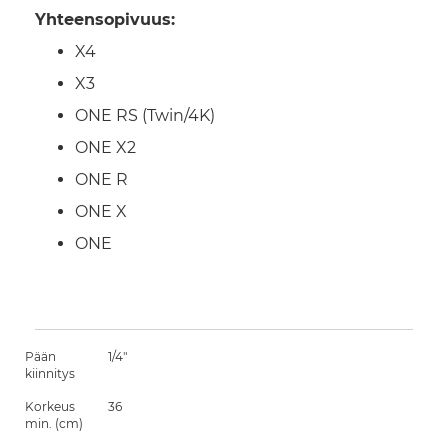
Yhteensopivuus:
X4
X3
ONE RS (Twin/4K)
ONE X2
ONE R
ONE X
ONE
Pään
1/4"
kiinnitys
Korkeus
36
min. (cm)