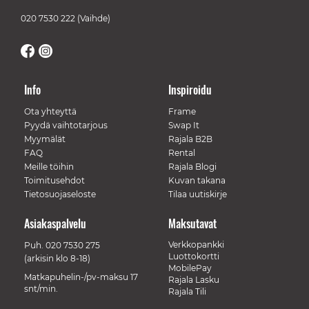
020 7530 222
(Vaihde)
Info
Inspiroidu
Ota yhteyttä
Frame
Pyydä vaihtotarjous
Swap It
Myymälät
Rajala B2B
FAQ
Rental
Meille töihin
Rajala Blogi
Toimitusehdot
Kuvan takana
Tietosuojaseloste
Tilaa uutiskirje
Asiakaspalvelu
Maksutavat
Verkkopankki
Puh.
020 7530 275
Luottokortti
(arkisin klo 8-18)
MobilePay
Matkapuhelin-/pv-maksu 17
Rajala Lasku
snt/min.
Rajala Tili