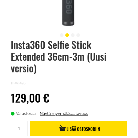
Insta360 Selfie Stick
Skip
to
Extended 36cm-3m (Uusi
the
beginning
of
versio)
the
images
gallery
111471426
129,00 €
Varastossa
Näytä myymäläsaatavuus
LISÄÄ OSTOSKORIIN