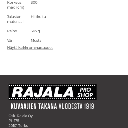
Korkeus
300
max. (cm)
Jalustan
Hiilikuitu
materiaali
Paino
365 g
Väri
Musta
Näytä kaikki ominaisuudet
Osk. Rajala Oy
PL 175
20101 Turku